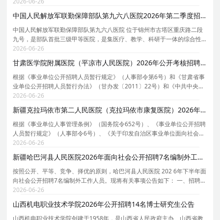
技术水平、服务质量以及管理能力，按照《事业单位人事管理条例》（国
2026-06-26
务院652号令）、《关于进一步加强全省事业单位新进
中国人民解放军联勤保障部队第九六八医院2026年第二季度招聘8名社会工作人员公告
中国人民解放军联勤保障部队第九六八医院 位于锦州市古塔区重庆路二段
九号，是部队首批三级甲等医院，是集医疗、教学、科研于一体的综合性
医院。 现展开科室40余个，临床专业覆盖烧伤整形、骨科、康复、普外、
2026-06-26
胸外、神经内外、泌尿外、麻醉、疼痛、心脑血管
甘肃医学院附属医院（平凉市人民医院）2026年公开考核招聘22名急需紧缺专业硕士研究生公告（第三批）
根据《事业单位公开招聘人员暂行规定》（人事部令第6号）和《甘肃省事
业单位公开招聘人员暂行办法》（甘办发〔2011〕22号）和《中共中央组
织部人力资源社会保障部关于进一步做好事业单位公开招聘工作的通知》
2026-06-26
（人社部发〔2024〕57号）《关于进一步做好省属高
新疆克拉玛依市第二人民医院（克拉玛依市康复医院）2026年6月招聘7名事业单位编制外工作人员公告
根据《事业单位人事管理条例》（国务院令652号）、《事业单位公开招聘
人员暂行规定》（人事部令6号）、《关于印发自治区事业单位面向社会公
开招聘工作人员办法的通知》（新人社发[2013]141号），结合医院发展需
2026-06-26
要和实际情况，经医院党委会研究，现组织实施20
新疆哈巴河县人民医院2026年面向社会公开招聘7名编制外工作人员公告
按照公开、平等、竞争、择优的原则，哈巴河县人民医院 202 6年下半年面
向社会公开招聘7名编制外工作人员。现将有关事项公告如下： 一、招聘岗
位及人数 哈巴河县人民医院拟招聘编制外工作人员7名，详见《哈巴河县人
2026-06-26
民医院 202 6年下半年招聘编制外工作人员职
山西机电职业技术学院2026年公开招聘14名博士研究生公告
山西机电职业技术学院创建于1958年，是山西省人民政府主办、山西省教