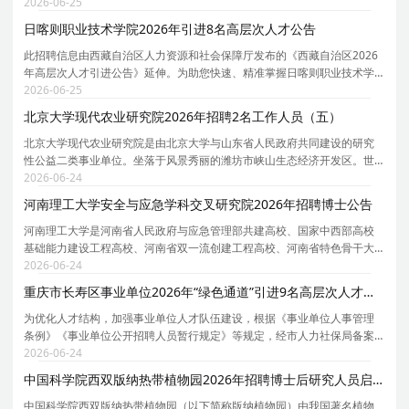
族职业技术学院 2026 年预引进优秀在读博士研究生有关事项公告如下。
2026-06-25
一、学院简介 宁夏民族职业技术学院是一所特色鲜
日喀则职业技术学院2026年引进8名高层次人才公告
此招聘信息由西藏自治区人力资源和社会保障厅发布的《西藏自治区2026
年高层次人才引进公告》延伸。为助您快速、精准掌握日喀则职业技术学
院的招聘详情， 现特别针对日喀则职业技术学院的岗位信息与报考要点单
2026-06-25
独说明。 为保证您获取的招聘信息完整且准确，请
北京大学现代农业研究院2026年招聘2名工作人员（五）
北京大学现代农业研究院是由北京大学与山东省人民政府共同建设的研究
性公益二类事业单位。坐落于风景秀丽的潍坊市峡山生态经济开发区。世
界著名生物学家、美国科学院院士、北京大学教授邓兴旺任院长。研究院
2026-06-24
致力于开展前沿农业研究，积极服务国家及地方重大
河南理工大学安全与应急学科交叉研究院2026年招聘博士公告
河南理工大学是河南省人民政府与应急管理部共建高校、国家中西部高校
基础能力建设工程高校、河南省双一流创建工程高校、河南省特色骨干大
学建设高校，荣获全国文明校园。拥有7个一级学科博士学位授权点、1个
2026-06-24
博士专业学位授权类别。学校工科优势突出，安全应
重庆市长寿区事业单位2026年“绿色通道”引进9名高层次人才公告
为优化人才结构，加强事业单位人才队伍建设，根据《事业单位人事管理
条例》《事业单位公开招聘人员暂行规定》等规定，经市人力社保局备案
（备案号：KHZP2026006CS），决定面向社会考核招聘事业单位工作人
2026-06-24
员。现将有关事宜公告如下： 一、工作原则 坚持公开、
中国科学院西双版纳热带植物园2026年招聘博士后研究人员启事
中国科学院西双版纳热带植物园（以下简称版纳植物园）由我国著名植物