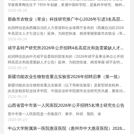
学家蔡希陶先生于 1959 年创建，隶属中国科学院，是集科学研究、物种保
存和科普教育为一体的综合性研究机构，在云南省省会昆明市设有分部。
2026-06-24
版纳植物园立足中国热带，面向南亚东南亚国家和
那曲市农牧业（草业）科技研究推广中心2026年引进3名高层次人才公告
此招聘信息由西藏自治区人力资源和社会保障厅发布的《西藏自治区2026
年高层次人才引进公告》延伸。为助您快速、精准掌握那曲市农牧业（草
业）科技研究推广中心的招聘详情， 现特别针对那曲市农牧业（草业）科
2026-06-24
技研究推广中心的岗位信息与报考要点单独说明。
靖宇县特产研究所2026年公开招聘4名高层次和急需紧缺人才公告
此招聘信息由中共靖宇县委组织部发布的《2026年靖宇县事业单位公开招
聘高层次和急需紧缺人才公告》延伸。为助您快速、精准掌握 靖宇县特产
研究所 的招聘详情， 现特别针对 靖宇县特产研究所 的岗位信息与报考要
2026-06-24
点单独说明。 为保证您获取的招聘信息完整且准
新疆功能农业生物智造重点实验室2026年招聘启事（第一批）
新疆功能农业生物智造重点实验室（以下简称实验室）是新型研发机构，
由克孜勒苏职业技术学院、中国农业科学院都市农业研究所共建，聚焦功
能农业、生物智造、富硒资源开发、微藻高值化利用、特色农产品深加工
2026-06-24
及产业化应用等方向，致力于推动区域农业科技创新
山西省晋中市第一人民医院2026年公开招聘5名博士研究生公告
晋中市第一人民医院是一所集医疗、教学、科研、预防、保
2026-06-23
中山大学附属第一医院惠亚医院（惠州市中大惠亚医院）2026年公开招聘11名事业编制人员公告（第二批）