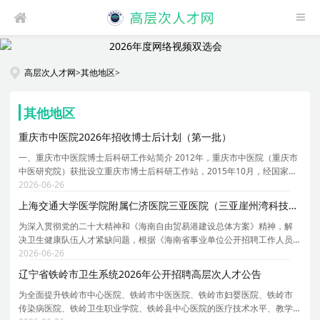
高层次人才网
>
其他地区
>
其他地区
重庆市中医院2026年招收博士后计划（第一批）
一、重庆市中医院博士后科研工作站简介 2012年，重庆市中医院（重庆市
中医研究院）获批设立重庆市博士后科研工作站，2015年10月，经国家人
力资源和社会保障部、全国博士后管理委员会办公室批准设立国家级博士
2026-06-26
后科研工作站。2020年12月，经全国博士后管理委员
上海交通大学医学院附属仁济医院三亚医院（三亚崖州湾科技城医院）2026年第一次公开（考核）招聘113名工作
为深入贯彻党的二十大精神和《海南自由贸易港建设总体方案》精神，解
决卫生健康队伍人才紧缺问题，根据《海南省事业单位公开招聘工作人员
实施办法》（ 琼人社规 [2025]2 号） 、《关于做好 2025-2027 年全省招
2026-06-26
才引智事业单位公开招聘工作的通知》（琼人社发
辽宁省铁岭市卫生系统2026年公开招聘高层次人才公告
为全面提升铁岭市中心医院、铁岭市中医医院、铁岭市妇婴医院、铁岭市
传染病医院、铁岭卫生职业学院、铁岭县中心医院的医疗技术水平、教学