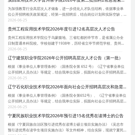
为加强教育行业高层次人才储备，进一步优化人才队伍结构，依据事业单
位公开招聘相关政策规定，经第一批招聘后，结合岗位计划和实际空缺，
进行滇西应用技术大学普洱茶学院 2026 年第二批急需紧缺人才招聘，现将
2026-06-25
有关事项公告如下： 一、学校简介 滇西应用技术
贵州工程应用技术学院2026年度引进12名高层次人才公告
贵州工程应用技术学院位于乌蒙腹地、三省红都的毕节市，是省属公办全
日制普通本科院校。学校创建于1938年，历经省立毕节师范学校、贵州毕
节师范学校、毕节师范专科学校等时期。1993年，教育部定名为毕节师范
2026-06-25
高等专科学校。2005年3月，毕节师范高等专科学校与
辽宁建筑职业学院2026年公开招聘高层次人才公告（第一批）
根据《事业单位人事管理条例》（国务院令第 652 号）《辽宁省事业单位
公开招聘人员办法》等规定，结合我单位实际，拟面向社会公开招聘高层
人才。现将有关事项公告如下： 一、招聘对象 符合报考基本条件和招聘岗
2026-06-25
位具体资格条件的 2026 年应届毕业生及社会在职
辽宁石化职业技术学院2026年面向社会公开招聘高层次和急需紧缺人才公告（第一批）
根据《事业单位人事管理条例》（国务院令第652号）、《辽宁省事业单位
公开招聘人员办法》等规定，结合我单位实际，拟面向社会公开招聘高层
次和急需紧缺人才。现将有关事项公告如下： 一、招聘对象 符合报考基本
2026-06-25
条件和招聘岗位具体资格条件的2026年应届毕业生
宁夏民族职业技术学院2026年预引进15名优秀在读博士的公告
根据《宁夏回族自治区预引进优秀在读博士硕士项目实施办法》《吴忠市
预引进优秀在读学生项目实施办法》等文件精神，结合实际，现就宁夏民