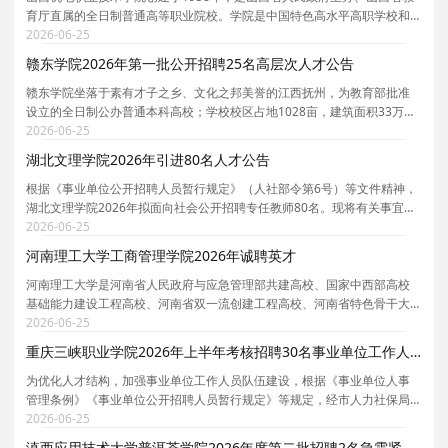
育厅直属的全日制普通高等职业院校。学院是中国特色高水平高职学校和
专业建设计划（双高计划）建设单位、全国现代学徒制试点高职院校、全
2026-06-25
国首批1+X证书制度试点院校、全国人工智能助推教师
赣东学院2026年第一批公开招聘25名高层次人才公告
赣东学院坐落于素有才子之乡、文化之邦美誉的江西抚州，为教育部批准
设立的全日制公办普通本科高校；学校校区占地1028亩，建筑面积33万平
方米，校园生态优美、人文底蕴深厚，办学配套设施完备，建有标准化教
2026-06-25
学场地、现代化科研实验室与智能化工程实训基地，
湖北文理学院2026年引进80名人才公告
根据《事业单位公开招聘人员暂行规定》（人社部令第6号）等文件精神，
湖北文理学院2026年拟面向社会公开招聘专任教师80名。现将有关事宜公
告如下。 一、单位简介 湖北文理学院是省属全日制普通本科高等院校，位
2026-06-25
于全国历史文化名城、湖北省省域副中心城市襄阳
河南理工大学工商管理学院2026年诚聘英才
河南理工大学是河南省人民政府与应急管理部共建高校、国家中西部高校
基础能力建设工程高校、河南省双一流创建工程高校、河南省特色骨干大
学建设高校，荣获全国文明校园。拥有7个一级学科博士学位授权点、1个
2026-06-25
博士专业学位授权类别、29个一级学科硕士学位授权
重庆三峡职业学院2026年上半年考核招聘30名事业单位工作人员公告
为优化人才结构，加强事业单位工作人员队伍建设，根据《事业单位人事
管理条例》《事业单位公开招聘人员暂行规定》等规定，经市人力社保局
备案， 重庆三峡职业学院决定面向社会考核招聘一批事业单位工作人员。
2026-06-25
现将有关事宜公告如下： 一 、 招聘 原则 坚持公
滇西应用技术大学普洱茶学院2026年度第二批招聘2名急需紧缺人才公告