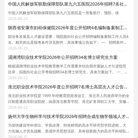
次招聘三方派遣制工作人员1名，具体岗位为：麻
中国人民解放军联勤保障部队第九六五医院2026年招聘7名社会用工人员公告（第二季度）
中国人民解放军联勤保障部队第九六五医院是一所集医疗、预防、保
2026-06-23
陕西省安康市妇幼保健院2026年度公开招聘4名编制备案制工作人员公告
因业务发展及人才建设需要，我院面向社会公开招聘编制备案制工作人员4
名。相关岗位及报考条件详见附件，具体事项公告如下： 一、招聘条件
（一）基本条件 1.具有中华人民共和国国籍，拥护中国共产党的领导和社
2026-06-23
会主义制度，遵守宪法、法律法规及医院规章制度
湄洲湾职业技术学院2026年公开招聘34名博士研究生方案
根据湄洲湾职业技术学院教育教学工作需要并结合我市紧缺人才引进指导
目录，拟面向社会公开考核招聘34名博士研究生。具体方案如下。 一、招
聘对象 博士研究生毕业生。 二、招聘岗位及要求 序号 院系 招聘岗位 人数
2026-06-22
专业 学历 学位 政治面貌 备注 1 智能制造工
淮北职业技术学院2026年度公开招聘7名博士高层次人才公告（第二批）
淮北职业技术学院是 1999 年经教育部批准设立、淮北市人民政府举办的全
日制普通高等职业院校，由原淮北教育学院、淮北矿务局职工大学、安徽
电大淮北分校、淮北财政学校、淮北技工学校合并组建， 2023 年 8 月淮北
2026-06-22
卫生学校整体并入，是安徽省示范性高职院校、
扬州大学生物科学与技术学院2026年招聘合成生物学领域人才公告
为加快建设学科突出、学风浓厚、特色鲜明的高水平研究型学院进程，大
力实施人才优先战略，形成学术思想活跃、具有创新能力的高水平科研队
伍。现面向海内外招贤纳士，诚挚欢迎优秀人才来我院施展才华，共谋发
2026-06-22