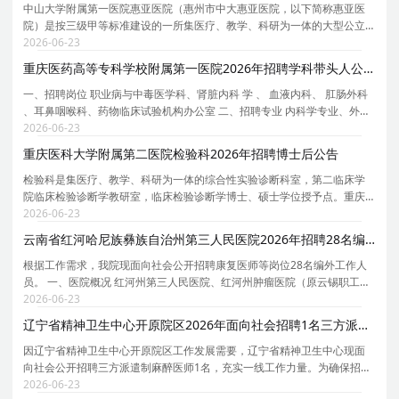
中山大学附属第一医院惠亚医院（惠州市中大惠亚医院，以下简称惠亚医
院）是按三级甲等标准建设的一所集医疗、教学、科研为一体的大型公立
三级综合教学医院，目标建设成为高水平区域医疗中心。2010年，惠州市
2026-06-23
委市政府与中山大学达成共识，将惠亚医院交由大亚
重庆医药高等专科学校附属第一医院2026年招聘学科带头人公告
一、招聘岗位 职业病与中毒医学科、肾脏内科 学 、 血液内科、 肛肠外科
、耳鼻咽喉科、药物临床试验机构办公室 二、招聘专业 内科学专业、外科
学专业、 临床医学【类】、中西医结合【类】 三、招聘条件 1. 博士研究生
2026-06-23
学历及相应学位 2. 具有相应高级职称 四
重庆医科大学附属第二医院检验科2026年招聘博士后公告
检验科是集医疗、教学、科研为一体的综合性实验诊断科室，第二临床学
院临床检验诊断学教研室，临床检验诊断学博士、硕士学位授予点。重庆
市检验医学重点学科，重庆市临床重点专科，重庆市公卫重点专科（病原
2026-06-23
微生物检验），ISO15189医学实验室质量和能力认可
云南省红河哈尼族彝族自治州第三人民医院2026年招聘28名编外人员公告（第一期）
根据工作需求，我院现面向社会公开招聘康复医师等岗位28名编外工作人
员。 一、医院概况 红河州第三人民医院、红河州肿瘤医院（原云锡职工医
院），现为三级甲等肿瘤专科医院，是中国医学科学院肿瘤医院肿瘤研究
2026-06-23
所肺癌防治合作中心，云南省肿瘤临床医学中心红
辽宁省精神卫生中心开原院区2026年面向社会招聘1名三方派遣制麻醉医师公告
因辽宁省精神卫生中心开原院区工作发展需要，辽宁省精神卫生中心现面
向社会公开招聘三方派遣制麻醉医师1名，充实一线工作力量。为确保招聘
工作规范有序开展，现将有关事项公告如下： 一、招聘岗位及薪酬待遇 本
2026-06-23