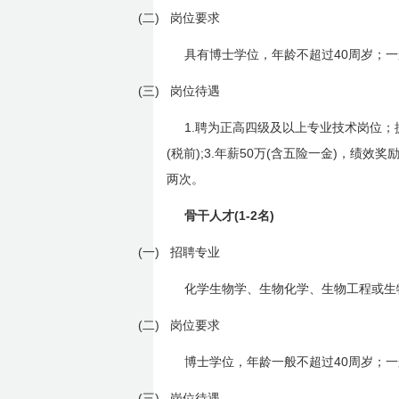
(二)
岗位要求
40
具有博士学位，年龄不超过
周岁；一
(三)
岗位待遇
1.
聘为正高四级及以上专业技术岗位；
(
);3.
50
(
)
税前
年薪
万
含五险一金
，绩效奖
两次。
(1-2
)
骨干人才
名
(一)
招聘专业
化学生物学、生物化学、生物工程或生
(二)
岗位要求
40
博士学位，年龄一般不超过
周岁；一
(三)
岗位待遇