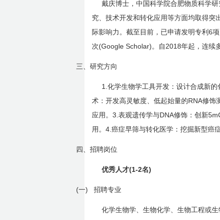
戴庆
博士，中国科学院合肥物质科学研
究、技术开发和转化应用等方面均取得突
6
际影响力。截至目前，已申请发明专利
项
(Google Scholar)
2018
次
。自
年起，连续
三、
研究方向
1.
化学生物学工具开发：设计合成新的
RNA
术：开发高灵敏度、低起始量的
修饰
3.
DNA
5m
应用。
表观遗传学与
修饰：创新
4.
用。
癌症早筛与转化医学：挖掘新型癌
四、
招聘岗位
(1-2
)
优秀人才
名
(一)
招聘专业
化学生物学、生物化学、生物工程或生