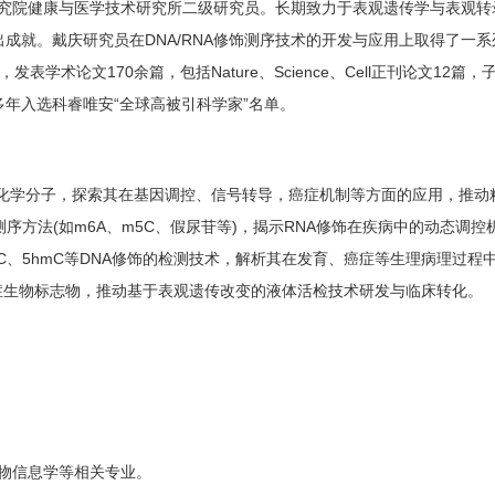
究院健康与医学技术研究所二级研究员。长期致力于表观遗传学与表观转
DNA/RNA
出成就。戴庆研究员在
修饰测序技术的开发与应用上取得了一系
170
Nature
Science
Cell
12
，发表学术论文
余篇，包括
、
、
正刊论文
篇，
“
”
多年入选科睿唯安
全球高被引科学家
名单。
化学分子，探索其在基因调控、信号转导，癌症机制等方面的应用，推动
(
m
6A
m
5C
)
RNA
测序方法
如
、
、假尿苷等
，揭示
修饰在疾病中的动态调控
C
5hmC
DNA
、
等
修饰的检测技术，解析其在发育、癌症等生理病理过程
症生物标志物，推动基于表观遗传改变的液体活检技术研发与临床转化。
物信息学等相关专业。