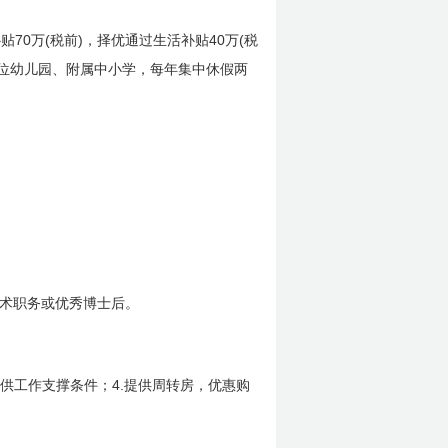
70
(
)
40
(
补贴
万
税前
，择优通过生活补贴
万
税
位幼儿园、附属中小学，每年集中休假两
术职务或优秀博士后。
4.
供工作支撑条件；
提供周转房，优惠购