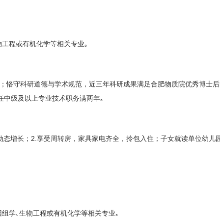
物工程或有机化学等相关专业｡
；恪守科研道德与学术规范，近三年科研成果满足合肥物质院优秀博士后
任中级及以上专业技术职务满两年｡
2.
动态增长；
享受周转房，家具家电齐全，拎包入住；子女就读单位幼儿
因组学､生物工程或有机化学等相关专业｡