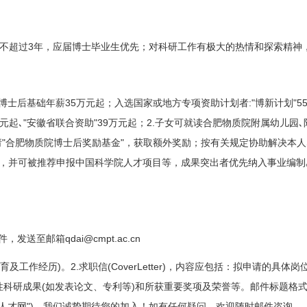
3
不超过
年，
应届
博士毕业生优先；对科研工作有极大的热情和探索精神
35
:"
"5
博士后基础年薪
万元起；入选国家或地方专项资助计划者
博新计划
"
"39
2.
元起､
安徽省联合资助
万元起；
子女可就读合肥物质院附属幼儿园､
"
"
请
合肥物质院博士后奖励基金
，获取额外奖励；按有关规定协助解决本人
位，并可被推荐申报中国科学院人才项目等，成果突出者优先纳入事业编制
qdai@cmpt.ac.cn
件，发送至邮箱
)
2.
(CoverLetter)
育及工作经历
。
求职信
，内容应包括：拟申请的具体岗
(
)
性科研成果
如发表论文、专利等
和所获重要奖项及荣誉等。邮件标题格
")
人才网
。我们诚挚期待您的加入！如有任何疑问，欢迎随时邮件咨询。