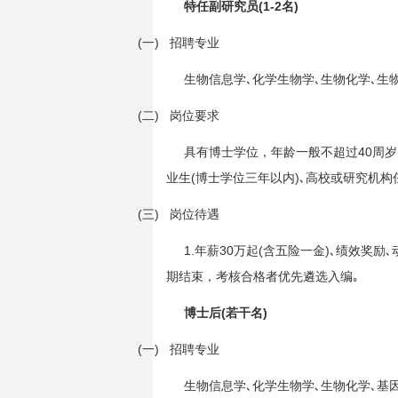
(1-2
)
特任副研究员
名
(一)
招聘专业
生物信息学､化学生物学､生物化学､生
(二)
岗位要求
40
具有博士学位，年龄一般不超过
周岁
(
)
业生
博士学位三年以内
､高校或研究机构
(三)
岗位待遇
1.
30
(
)
年薪
万起
含五险一金
､绩效奖励､
期结束，考核合格者优先遴选入编｡
(
)
博士后
若干名
(一)
招聘专业
生物信息学､化学生物学､生物化学､基