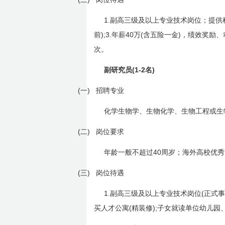
1.
副高三级及以上专业技术岗位；提供
);3.
40
(
)
前
年薪
万
含五险一金
，绩效奖励、
次。
(1-2
)
副研究员
名
(一)
招聘专业
化学生物学、生物化学、生物工程或生
(二)
岗位要求
40
年龄一般不超过
周岁；海外高校优秀
(三)
岗位待遇
1.
(
副高三级及以上专业技术岗位
正式事
(
);
买人才公寓
精装修
子女就读单位幼儿园