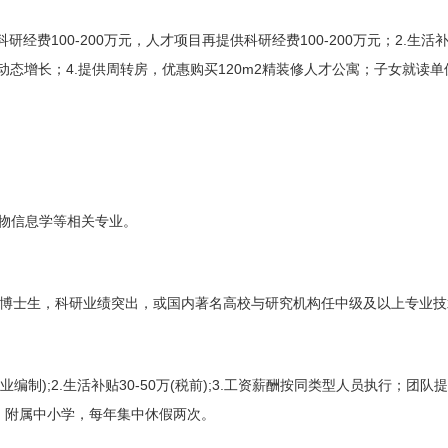
100-200
100-200
2.
科研经费
万元，人才项目再提供科研经费
万元；
生活
4.
120m2
动态增长；
提供周转房，优惠购买
精装修人才公寓；子女就读单
物信息学等相关专业。
博士生，科研业绩突出，或国内著名高校与研究机构任中级及以上专业技
);2.
30-50
(
);3.
业编制
生活补贴
万
税前
工资薪酬按同类型人员执行；团队提
、附属中小学，每年集中休假两次。