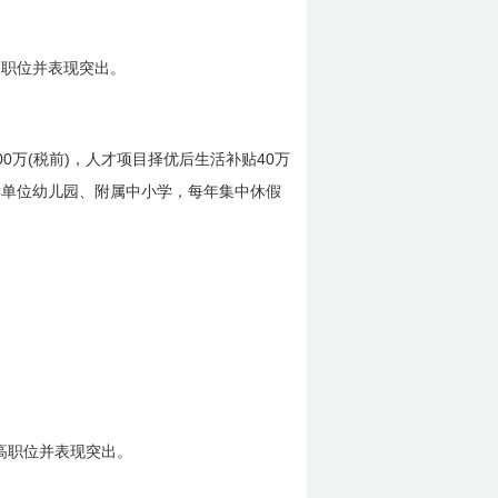
高职位并表现突出。
00
(
)
40
万
税前
，人才项目择优后生活补贴
万
读单位幼儿园、附属中小学，每年集中休假
高职位并表现突出。