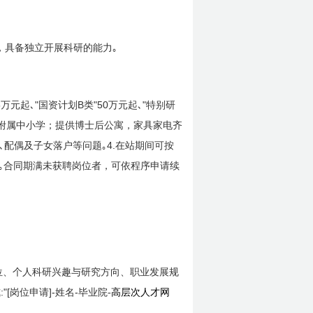
，具备独立开展科研的能力｡
5
"
B
"50
"
万元起､
国资计划
类
万元起､
特别研
附属中小学；提供博士后公寓，家具家电齐
4.
､配偶及子女落户等问题｡
在站期间可按
｡合同期满未获聘岗位者，可依程序申请续
位、个人科研兴趣与研究方向、职业发展规
:"[
]-
-
式
岗位申请
姓名
毕业院-
高层次人才网