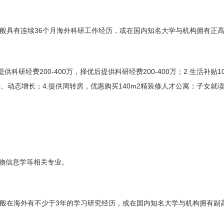
36
般具有连续
个月海外科研工作经历，或在国内知名大学与机构拥有正
200-400
200-400
2.
1
提供科研经费
万，择优后提供科研经费
万；
生活补贴
4.
140m2
励、动态增长；
提供周转房，优惠购买
精装修人才公寓；子女就
物信息学等相关专业。
3
般在海外有不少于
年的学习研究经历，或在国内知名大学与机构拥有副