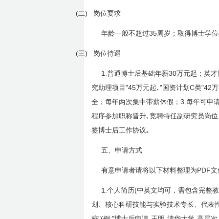
(二)
岗位要求
35
年龄一般不超过
周岁；取得博士学位
(三)
岗位待遇
1.
30
普通博士后基础年薪
万元起；英才
"45
"
C
"42
究助理项目
万元起､
国资计划
类
万
3.
全；每年两次集中带薪休假；
每年可申
程序参加职称晋升､竞聘特任副研究员岗
签博士后工作协议｡
五、申请方式
PDF
有意申请者请将以下材料整理为
文
1.
(
个人简历
中英文均可，需包含完整教
划、核心科研技能与实验技术专长、代表
"(
:"
-
-
校
例
博士后申请
王明
清华大学-高层次