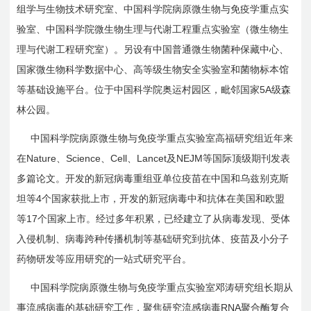
组学与生物技术研究室、中国科学院病原微生物与免疫学重点实
验室、中国科学院微生物生理与代谢工程重点实验室（微生物生
理与代谢工程研究室）。另设有中国普通微生物菌种保藏中心、
国家微生物科学数据中心、高等级生物安全实验室和菌物标本馆
5A
等基础设施平台。位于中国科学院奥运村园区，毗邻国家
级森
林公园。
中国科学院病原微生物与免疫学重点实验室高福研究组近年来
Nature
Science
Cell
Lancet
NEJM
在
、
、
、
及
等国际顶级期刊发表
多篇论文。开发的新冠病毒重组亚单位疫苗在中国和乌兹别克斯
4
坦等
个国家获批上市，开发的新冠病毒中和抗体在美国和欧盟
17
等
个国家上市。经过多年积累，已经建立了从病毒发现、受体
入侵机制、病毒跨种传播机制等基础研究到抗体、疫苗及小分子
药物研发等应用研究的一站式研究平台。
中国科学院病原微生物与免疫学重点实验室邓涛研究组长期从
RNA
事流感病毒的基础研究工作，聚焦研究流感病毒
聚合酶复合