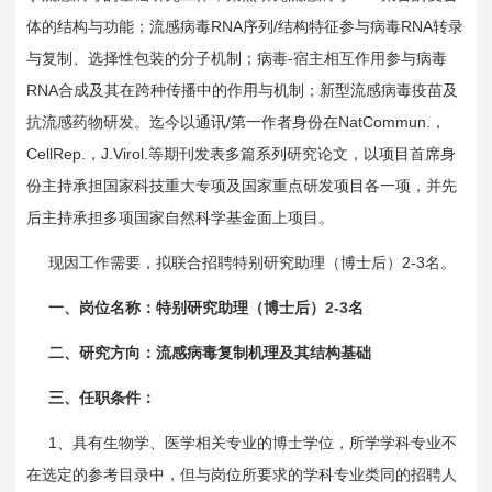
RNA
/
RNA
体的结构与功能；流感病毒
序列
结构特征参与病毒
转录
-
与复制、选择性包装的分子机制；病毒
宿主相互作用参与病毒
RNA
合成及其在跨种传播中的作用与机制；新型流感病毒疫苗及
/
NatCommun.
抗流感药物研发。迄今以通讯
第一作者身份在
，
CellRep.
J.Virol.
，
等期刊发表多篇系列研究论文，以项目首席身
份主持承担国家科技重大专项及国家重点研发项目各一项，并先
后主持承担多项国家自然科学基金面上项目。
2-3
现因工作需要，拟联合招聘特别研究助理（博士后）
名。
2-3
一、岗位名称：特别研究助理（博士后）
名
二、研究方向：流感病毒复制机理及其结构基础
三、任职条件：
1
、具有生物学、医学相关专业的博士学位，所学学科专业不
在选定的参考目录中，但与岗位所要求的学科专业类同的招聘人