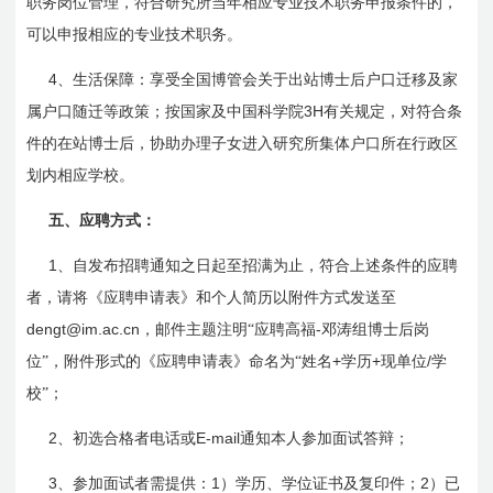
职务岗位管理，符合研究所当年相应专业技术职务申报条件的，
可以申报相应的专业技术职务。
4
、生活保障：享受全国博管会关于出站博士后户口迁移及家
3H
属户口随迁等政策；按国家及中国科学院
有关规定，对符合条
件的在站博士后，协助办理子女进入研究所集体户口所在行政区
划内相应学校。
五、应聘方式：
1
、自发布招聘通知之日起至招满为止，符合上述条件的应聘
者，请将《应聘申请表》和个人简历以附件方式发送至
dengt@im.ac.cn
-
，邮件主题注明“应聘高福
邓涛组博士后岗
+
+
/
位”，附件形式的《应聘申请表》命名为“姓名
学历
现单位
学
校”
；
2
E-mail
、初选合格者电话或
通知本人参加面试答辩；
3
1
2
、参加面试者需提供：
）学历、学位证书及复印件；
）已