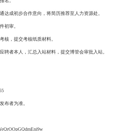
件报名。
者沟通达成初步合作意向，将简历推荐至人力资源处。
条件初审。
站考核，提交考核纸质材料。
对接应聘者本人，汇总入站材料，提交博管会审批入站。
55
发布者为准。
tUYYeQrOOpGQdmEni9w