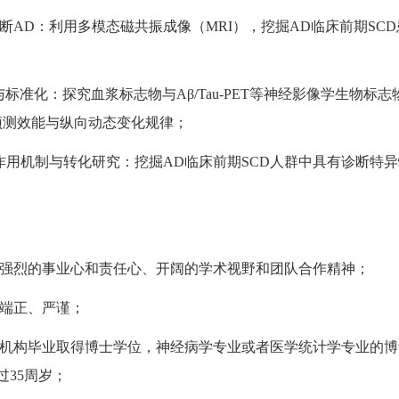
诊断AD：利用多模态磁共振成像（MRI），挖掘AD临床前期S
证与标准化：探究血浆标志物与Aβ/Tau-PET等神经影像学生物
预测效能与纵向动态变化规律；
的作用机制与转化研究：挖掘AD临床前期SCD人群中具有诊断
力、强烈的事业心和责任心、开阔的学术视野和团队合作精神；
风端正、严谨；
研究机构毕业取得博士学位，神经病学专业或者医学统计学专业的
35周岁；