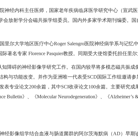
院神经内科主任医师，国家老年疾病临床医学研究中心（宣武医
学会放射学分会磁共振学组委员。国内外多家学术期刊编委。国
国里尔大学地区医疗中心Roger Salengro医院神经病学系与
D）研究领域国际著名专家 Florence Pasquier教授。同期受大使馆
和认知障碍的神经影像学研究工作。在国内较早将多模态磁共振成像
结构与功能改变。并作为亚洲唯一代表受SCD国际工作组邀请参
。迄今共发表专业论文200余篇，其中SCI收录论文100余篇。主要研究成
Bulletin》、《Molecular Neurodegeneration》、《Alzheimer’s & 
神经影像组学结合血液与肠道菌群的阿尔茨海默病（AD）早期