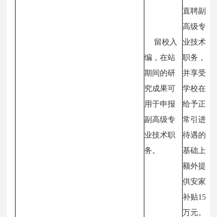
直聘副
高级专
留校入
业技术
编，在站
职务，
期间的研
并享受
究成果可
学校在
用于申报
给予正
副高级专
常引进
业技术职
待遇的
务。
基础上
额外提
供安家
补贴15
万元。