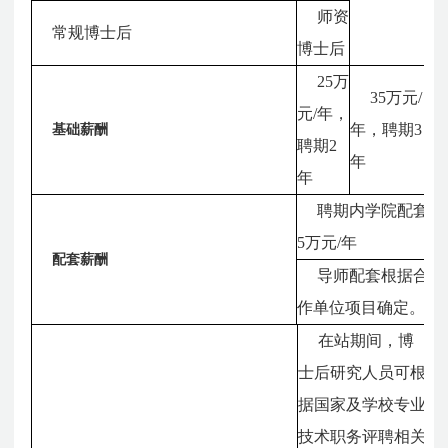
师资
常规博士后
博士后
25万
35万元/
元/年，
年，聘期3
基础薪酬
聘期2
年
年
聘期内学院配套
5万元/年
配套薪酬
导师配套根据合
作单位项目确定。
在站期间，博
士后研究人员可根
据国家及学校专业
技术职务评聘相关