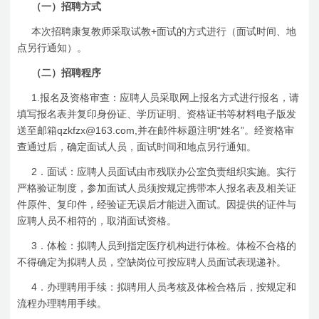
（一）招聘方式
+
本次招聘康复教师采取试教
面试的方式进行（面试时间、地
点另行通知）。
（二）招聘程序
1.
报名及资格审查：应聘人员采取网上报名方式进行报名，请
填写报名表并复印身份证、学历证明、资格证书等材料电子版发
qzkfzx@163.com,
“
”
送至邮箱
并在邮件标题注明
姓名
。经资格审
查通过后，确定面试人员，面试时间和地点另行通知。
2
．面试：应聘人员面试由市残联办公室负责组织实施。实行
严格验证制度，参加面试人员须按规定携带本人报名表及相关证
件原件、复印件，经验证无误后才能进入面试。因提供的证件与
应聘人员不相符的，取消面试资格。
3
．体检：拟聘人员到指定医疗机构进行体检。体检不合格的
不得确定为拟聘人员，空缺岗位可按应聘人员面试表现递补。
4
．办理聘用手续：拟聘用人员考核及体检合格后，按规定和
流程办理聘用手续。