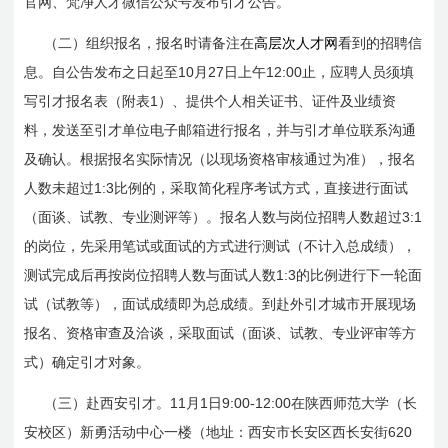
官网、梵净人才微信公众号发布引才公告。
（二）组织报名，报名时请备注在
高层次人才网
看到的招聘信
10
27
12:00
息。自公告发布之日起至
月
日上午
止，应聘人员须填
1
写引才报名表（附表
）、提供个人相关证书、证件及业绩资
料，发送至引才单位电子邮箱进行报名，并与引才单位联系沟通
及确认。根据报名实际情况（以现场资格审核通过为准），报名
1:3
人数未超过
比例的，采取简化程序考试方式
，
直接进行面试
3:1
（面谈、试教、专业测评等）。报名人数与岗位招聘人数超过
的岗位，先采用笔试或面试的方式进行测试（不计入总成绩），
1:3
测试完成后再按岗位招聘人数与面试人数
的比例进行下一轮面
试（试教等），面试成绩即为总成绩。到赴外引才城市开展现场
报名、资格审查及洽谈，采取面试（面谈、试教、专业评审等方
式）确定引才对象。
11
1
9:00-12:00
（三）赴西安引才。
月
日
在陕西师范大学（长
620
安校区）新勇活动中心一楼（地址：西安市长安区西长安街