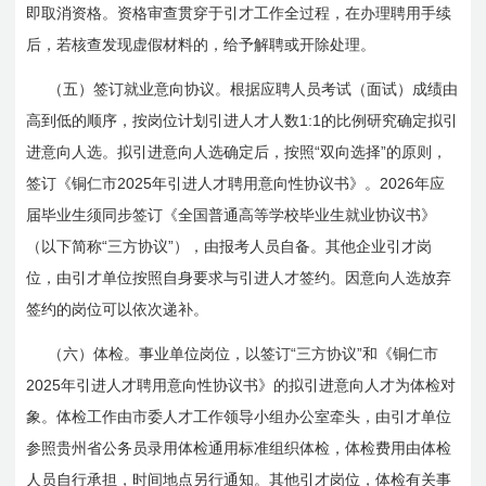
即取消资格。资格审查贯穿于引才工作全过程，在办理聘用手续
后，若核查发现虚假材料的，给予解聘或开除处理。
（五）签订就业意向协议。根据应聘人员考试（面试）成绩由
1:1
高到低的顺序，按岗位计划引进人才人数
的比例研究确定拟引
“
”
进意向人选。拟引进意向人选确定后，按照
双向选择
的原则，
2025
2026
签订《铜仁市
年引进人才聘用意向性协议书》。
年应
届毕业生须同步签订《全国普通高等学校毕业生就业协议书》
“
”
（以下简称
三方协议
），由报考人员自备。其他企业引才岗
位，由引才单位按照自身要求与引进人才签约。因意向人选放弃
签约的岗位可以依次递补。
“
”
（六）体检。事业单位岗位，以签订
三方协议
和《铜仁市
2025
年引进人才聘用意向性协议书》的拟引进意向人才为体检对
象。体检工作由市委人才工作领导小组办公室牵头，由引才单位
参照贵州省公务员录用体检通用标准组织体检，体检费用由体检
人员自行承担，时间地点另行通知。其他引才岗位，体检有关事