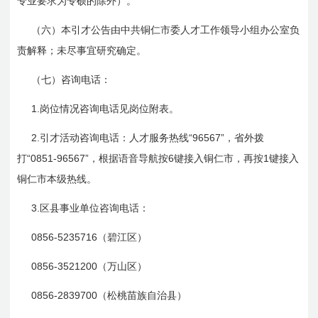
专业要求为专硕的除外）。
（六）本引才公告由中共铜仁市委人才工作领导小组办公室负
责解释；未尽事宜研究确定。
（七）咨询电话：
1.
岗位情况咨询电话见岗位附表。
2.
“
96567”
引才活动咨询电话：人才服务热线
，省外拨
“0851
-96567”
6
1
打
，根据语音导航按
键接入铜仁市，再按
键接入
铜仁市本级热线。
3.
区县事业单位咨询电话：
0856-5235716
（碧江区）
0856-3521200
（万山区）
0856-2839700
（松桃苗族自治县）