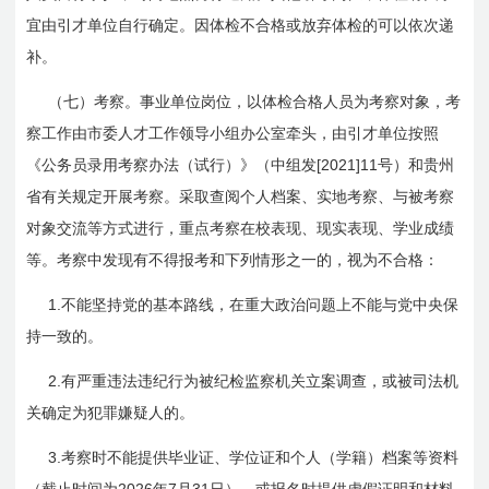
宜由引才单位自行确定。因体检不合格或放弃体检的可以依次递
补。
（七）考察。事业单位岗位，以体检合格人员为考察对象，考
察工作由市委人才工作领导小组办公室牵头，由引才单位按照
[2021]11
《公务员录用考察办法（试行）》（中组发
号）和贵州
省有关规定开展考察。采取查阅个人档案、实地考察、与被考察
对象交流等方式进行，重点考察在校表现、现实表现、学业成绩
等。考察中发现有不得报考和下列情形之一的，视为不合格：
1.
不能坚持党的基本路线，在重大政治问题上不能与党中央保
持一致的。
2.
有严重违法违纪行为被纪检监察机关立案调查，或被司法机
关确定为犯罪嫌疑人的。
3.
考察时不能提供毕业证、学位证和个人（学籍）档案等资料
2026
7
31