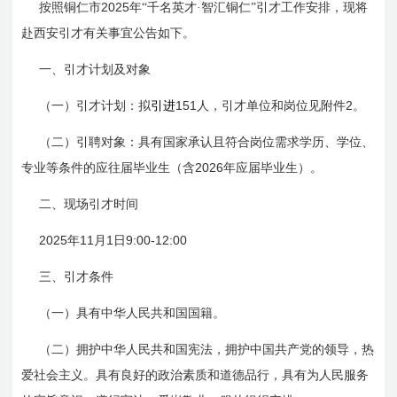
2025
按照铜仁市
年“千名英才·智汇铜仁”引才工作安排，现将
赴西安引才有关事宜公告如下。
一、引才计划及对象
151
2
（一）引才计划：拟
引进
人，引才单位和岗位见附件
。
（二）引聘对象：具有国家承认且符合岗位需求学历、学位、
2026
专业等条件的应往届毕业生（含
年应届毕业生）。
二、现场引才时间
2025
11
1
9:00-12:00
年
月
日
三、引才条件
（一）具有中华人民共和国国籍。
（二）拥护中华人民共和国宪法，拥护中国共产党的领导，热
爱社会主义。具有良好的政治素质和道德品行，具有为人民服务