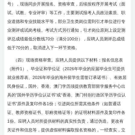
号），现场同步开展报名、资格审查，后续按程序开展考试（面
试、试教、专业评审）等工作，主要测试报考人员政治素质、职
业道德和专业技能水平等，部分卫生类岗位需到引才单位进行专
业测评或试岗考核。考试方式另行通知，引才岗位原则上设定测
70
100
评总成绩最低分数线
分（满分
分），应聘人员测评总成绩
70
低于
分的，取消进入下一环节资格。
（四）现场资格审查。应聘人员提供以下材料：报名信息表
1
2026
（附件
）、毕业证和学位证（
年毕业的应届毕业生可提供
2026
就业推荐表、
年毕业的海外留学生需签订承诺书）、有效居
民身份证，国外、香港、澳门学历须提供教育部留学服务中心出
“
”
“
具的
国外学历学位认证书
或
香港、澳门特别行政区学历学位认
”
1
证书
原件及复印件各
份；引进岗位所需其他条件（如普通话
证、教师资格证书、职称资格证等）的证明材料原件及复印件各
1
份。应聘人员对所提供材料的真实性负责，通过伪造、更改有
关证件和信息等，提供虚假材料骗取报名资格的，一经查实，立