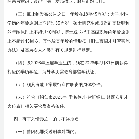
的宗旨意识，遵纪守法，爱岗敬业，服从组织安排。
18
45
（三）截止到发布公告之日，年龄在
至
周岁；大学本科
35
学历的年龄原则上不超过
周岁，硕士研究生或取得副高级职称
40
的年龄原则上不超过
周岁，博士或取得正高级职称的年龄原则
45
上不超过
周岁。其他放宽年龄的情形按《铜仁市招才引智实施
办法》及高层次人才类别有关规定进行界定。
2026
2026
7
31
（四）系
年应届毕业生的，须在
年
月
日前
获得
相应的学历学位。海外学历需教育部留学认证。
（五）须具有能正常履行岗位职责的身体条件。
2025
“
·
”
（六）符合《铜仁市
年
千名英才
智汇铜仁
赴西安引才
岗位表》相关要求及资格条件。
四、有下列情形之一的，不得报名
（一）曾因犯罪受过刑事处罚的。