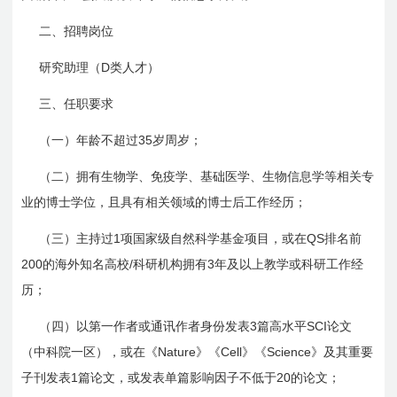
二、招聘岗位
D
研究助理（
类人才）
三、任职要求
35
（一）年龄不超过
岁周岁；
（二）拥有生物学、免疫学、基础医学、生物信息学等相关专
业的博士学位，且具有相关领域的博士后工作经历；
1
QS
（三）主持过
项国家级自然科学基金项目，或在
排名前
200
/
3
的海外知名高校
科研机构拥有
年及以上教学或科研工作经
历；
3
SCI
（四）以第一作者或通讯作者身份发表
篇高水平
论文
Nature
Cell
Science
（中科院一区），或在《
》《
》《
》及其重要
1
20
子刊发表
篇论文，或发表单篇影响因子不低于
的论文；