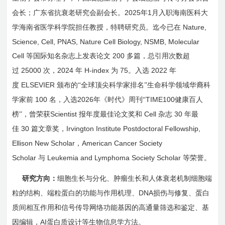
2025
1
会长；广东省抗衰老研究会副会长。
年
月入职海南医科大
Nature,
学海南省医学科学院担
任
教授，特聘研究员。迄今已在
Science, Cell, PNAS, Nature Cell Biology, NSMB, Molecular
Cell
200
等国际知名杂志上发表论文
多篇，总引用次数超
25000
2024
H-index
75
2022
过
次，
年
为
。入选
年
ELSEVIER
度
颁布的“全球顶尖科学家排名”生命科学领域华裔科
100
2026
TIME100
学家前
名，入选
年《时代》周刊“
健康百人
Scientist
Cell
30
榜”，曾荣获
报年度最佳论文奖和
杂志
年最
30
Irvington Institute Postdoctoral Fellowship,
佳
篇文章奖，
Ellison New Scholar
American Cancer Society
，
Scholar
Leukemia and Lymphoma Society Scholar
与
等荣誉。
研究方向：
细胞生长与分化、肿瘤生长和人体衰老机制细胞端
DNA
粒的结构、端粒蛋白的功能与作用机理、
损伤与修复、蛋白
质间相互作用和信号传导网络功能基因的高通量筛选和鉴定、基
AI
因编辑，
蛋白质设计等生物信息学方法。