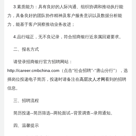
3.
素质能力：具有良好的人际沟通、组织协调和推动执行能
力，具备良好的团队协作精神及客户服务意识以及数据分析能
力，能基于客户洞察推动业务改进；
4.
品行端正，无不良记录，符合招商银行近亲属回避要求。
二、报名方式
请登录招商银行官方招聘网站：
http://career.cmbchina.com
-
（点击“社会招聘”
“唐山分行”），选
择岗位投递电子简历，投递时请备注在
高层次人才网
看到的招聘
信息。
三、招聘流程
--
--
--
--
简历投递
简历筛选
两轮面试
背景调查
录用通知。
四、温馨提示