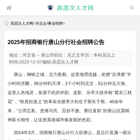
高层次人才网
>
河北企/事业招聘
>
2025年招商银行唐山分行社会招聘公告
地址：
河北省 -- 唐山市
职位：
见正文
学历：
本科及以上
时间:
2025-12-01
编辑:
高层次人才网
唐山，钢铁之城，北方瓷都。这里地理优越，坐拥“京津唐”半
35
1
51
小时经济圈，
分钟到天津，
个小时到北京，
分钟见大海。
这里人杰地灵，发源于此的评剧、皮影、乐亭大鼓并称“冀东三枝
40
花”，“铁肩担道义”的革命先驱李大钊生于斯长于斯。
余年
来，“公而忘私、患难与共、百折不挠、勇往直前”的唐山抗震精
神薪火相传，让这座英雄城市焕发新的色彩。
2014
3
年
月，招商银行唐山分行入驻唐山，是总行直属一级分