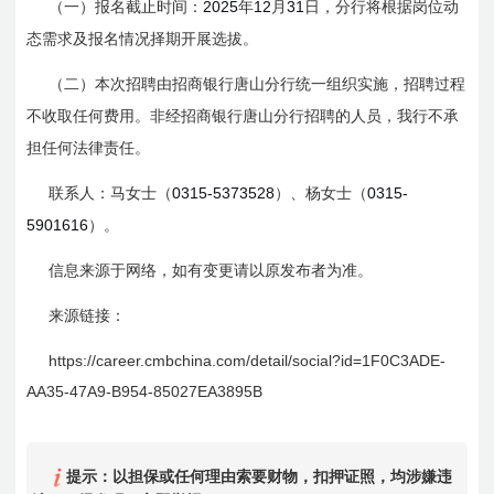
2025
12
31
（一）报名截止时间：
年
月
日
，分行将根据岗位动
态需求及报名情况择期开展选拔。
（二）本次招聘由招商银行唐山分行统一组织实施，招聘过程
不收取任何费用。非经招商银行唐山分行招聘的人员，我行不承
担任何法律责任。
0315-5373528
0315-
联系人：
马
女士（
）、
杨
女士（
5901616
）。
信息来源于网络，如有变更请以原发布者为准。
来源链接：
https://career.cmbchina.com/detail/social?id=
1F
0C
3ADE-
AA35
-47A
9-B954-85027EA3895B
提示：以担保或任何理由索要财物，扣押证照，均涉嫌违