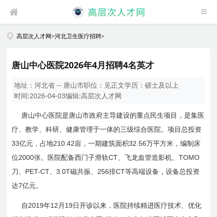
高层次人才网
>
河北卫生医疗招聘
>
唐山中心医院2026年4月招聘4名英才
地址：
河北省 -- 唐山市
职位：
见正文
学历：
硕士及以上
时间:
2026-04-03
编辑:
高层次人才网
唐山中心医院是唐山市政府主导建设的重点民生项目，是集医
疗、教学、科研、健康管理于一体的三级综合医院。项目总投资
33
210.42
32.56
亿元，占地
亩，一期建筑面积
万平方米，编制床
2000
CT
TOMO
位
张。医院配备西门子滑轨
、飞龙血管造影机、
PET-CT
3.0T
256
CT
刀、
、
磁共振、
排
等高端设备，设备总投资
7
达
亿元。
2019
12
19
自
年
月
日
开诊以来，医院持续精进医疗技术、优化