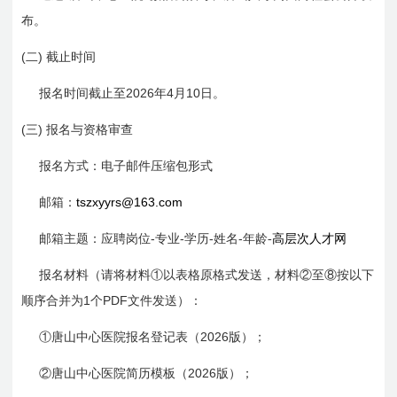
布。
(二)
截止时间
2026
4
10
报名时间截止至
年
月
日
。
(三)
报名与资格审查
报名方式：电子邮件压缩包形式
tszxyyrs@163.com
邮箱：
-
-
-
-
邮箱主题：应聘岗位
专业
学历
姓名
年龄-
高层次人才网
报名材料（请将材料①以表格原格式发送，材料②至⑧按以下
1
PDF
顺序合并为
个
文件发送）：
2026
①唐山中心医院报名登记表（
版）；
2026
②唐山中心医院简历模板（
版）；