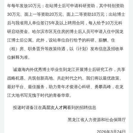
10
年每年发放
万元；在站博士后可申请科研资助，其中特别资助
30
20
10
万元、面上一等资助
万元、面上二等资助
万元；出站博士
5
10
后与我省用人单位签订
年及以上聘用合同，每人给予
万元科
研启动资金。哈尔滨市区无住
房的
博士后人员可申请入住中
国龙
江
博士后公寓。此外，设站单位自行给予的科研、薪酬、住
（租）房、职务晋升等政策待遇，以《计划》发布信息及招收单
位解释为准。
诚邀海内外优秀博士毕业生到龙
江开展
博士后研究工作，共享
战略机遇、共筑创新高地、共赴时代之约。我们将以最优政策、
最好平台、最佳服务，助力青年才俊潜心科研、勇攀高峰，在龙
江大地书写无愧于时代的青春华章。
投递时请备注在
高层次人才网
看到的招聘信息
黑龙江省人力资源和社会保障厅
2026
3
24
年
月
日