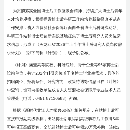
为贯彻落实
全国
博士后工作座谈会精神，持续扩大博士后青年
人才培养规模，根据探
索
博士后科研工作站培养新路径改革试点
工作安排，省人力资源社会保障厅面
向全省
博士后科研流动站、
科研工作站
和
博士后创新实践基地征集了博士后研究人员岗位需
2026
求信息，形成了《黑龙江省
年上半年博士后研究人员岗位需
求计划》（以下简称《计划》），现予以公布。
96
《计划》涵盖高等院校、科研院所、骨干企业等
家
博士后
232
设站单位，共计
个科研岗位若
干名
博士毕业生需求，具体的
招聘岗位、招聘条件、研究方向、政策待遇等信息可在《计划》
中查询，也可向招收单位或省人力资源社会保障厅专业技术人员
0451-87130583
管理处（电话：
）咨询。
60
根据《新时代龙江人才振兴
条》相关规定，在站博士后可
3
直接申报副高级职称，出站博士后取得副高级职称后工作满
年
20
2
可申报正高级职称。全职进站博士后可申领
万元补助，连续