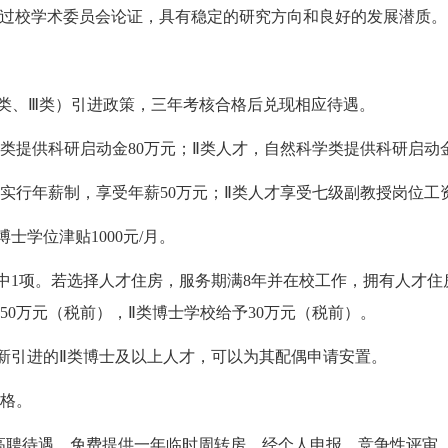
过校学术委员会论证，具有稳定的研究方向和良好的发展潜质。
Ⅱ类、Ⅲ类）引进政策，三年考核合格后兑现相应待遇。
学类提供科研启动金80万元；Ⅱ类人才，自然科学类提供科研启动金
才实行年薪制，享受年薪50万元；Ⅱ类人才享受七级副教授岗位工
士学位津贴1000元/月。
其中1项。若选择人才住房，服务期满8年并在校工作，拥有人才
50万元（税前），Ⅱ类博士学校给予30万元（税前）。
；新引进的Ⅱ类博士及以上人才，可以为其配偶申请安置。
资格。
职高聘待遇。免费提供一年临时周转房。经个人申报、竞争性评审