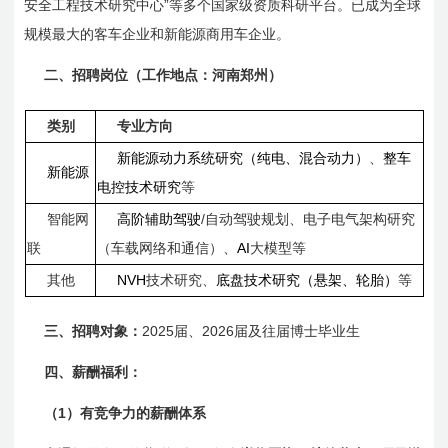
”
安全工程技术研究中心
等多个国家级资质科研平台。已成为全球
规模最大的客车企业和新能源商用车企业。
二、招聘岗位（工作地点：河南郑州）
类别
专业方向
新能源动力系统研究（纯电、混合动力）
、
整车
新能源
电控技术研究
等
/
智能网
高阶辅助驾驶
自动驾驶规划
、电子电气架构研究
AI
联
（车载网络和通信）、
大模型
等
NVH
其他
技术研究
、
底盘技术研究（悬架、轮胎）
等
2025
2026
三、招聘对象：
届、
届及往届博士毕业生
四、薪酬福利：
1
（
）有竞争力的薪酬体系