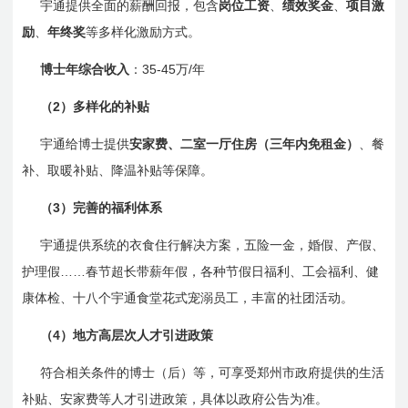
宇通提供全面的薪酬回报，包含
岗位工资
、
绩效奖金
、
项目激
励
、
年终奖
等多样化激励方式。
35-45
/
博士年综合收入
：
万
年
2
（
）多样化的补贴
宇
通给
博士提供
安家费、二室一厅住房（三年内免租金）
、餐
补、取暖补贴、降温补贴等保障。
3
（
）完善的福利体系
宇通提供系统的衣食住行解决方案，五险一金，婚假、产假、
……
护理假
春节超长带薪年假，各种节假日福利、工会福利、健
康体检、十八个宇通食堂花式宠溺员工，丰富的社团活动。
4
（
）地方高层次人才引进政策
符合相关条件的博士（后）等，可享受郑州市政府提供的生活
补贴、安家费等人才引进政策，具体以政府公告为准。