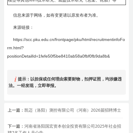
模型等其他
技术研究、底盘技术研究（悬架、轮胎）等
信息来源于网络，如有变更请以原发布者为准。
来源链接：
https://scc.pku.edu.cn/frontpage/pku/html/recruitmentinfoFo
rm.html?
positionDetailId=1fefe
50f
5be8410ab
58a
0fbf0fb9da8b&
提示：以担保或任何理由索要财物，扣押证照，均涉嫌违
法。一经发现，立即举报。
上一篇：
凯迈（洛阳）测控有限公司（河南）2026届招聘博士
下一篇：
河南省洛阳国宏资本创业投资有限公司2025年社会招
聘7名工作人员公告