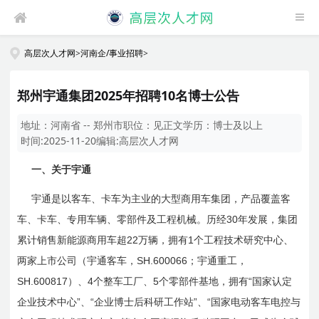
高层次人才网
>
河南企/事业招聘
>
郑州宇通集团2025年招聘10名博士公告
地址：
河南省 -- 郑州市
职位：
见正文
学历：
博士及以上
时间:
2025-11-20
编辑:
高层次人才网
一、关于宇通
宇通是以客车、卡车为主业的大型商用车集团，产品覆盖客
30
车、卡车、专用车辆、零部件及工程机械。历经
年发展，集团
22
1
累计销售新能源商用车超
万辆，拥有
个工程技术研究中心、
SH.600066
两家上市公司（宇通客车，
；宇通重工，
SH.600817
4
5
“
）、
个整车工厂、
个零部件基地，拥有
国家认定
”
“
”
“
企业技术中心
、
企业博士后科研工作站
、
国家电动客车电控与