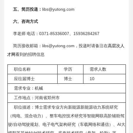
libs@yutong.com
五、简历投递：
六、咨询方式
0371-85336007
15936284267
李
老师
电话：
、
libs@yutong.com，投递时请备注在
高层次人
简历接收邮箱：
才网
看到的招聘信息
职位名称
学历
需求人数
10
应往届博士
博士
需求专业：机械
工作地点：河南省郑州市
职位描述：博士需求专业方向新能源新能源动力系统研究
（纯电、混合动力）、整车电控技术研究等智能网联高阶辅助驾
/
AI
驶
自动驾驶规划、电子电气架构研究（车载网络和通信）、
大
NVH