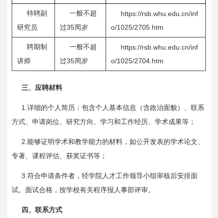
特聘副
一般不超
https://rsb.whu.ed
u.cn/inf
35
o/1025/2705.htm
研究员
过
周岁
聘期制
一般不超
https://rsb.whu.e
du.cn/inf
35
o/1025/2704.htm
讲师
过
周岁
三、应聘材料
1.
详细的个人简历：包含个人基本信息（含政治面貌）、联系
方式、申请岗位、研究方向、学习和工作经历、学术成果等；
2.
能够证明学术和教学能力的材料，如公开发表的学术论文、
专著、课程评估、获奖证书等；
3.
符合申请条件者，经学院人才工作领导小组审核后安排面
试。面试合格，按学校有关程序报人事部评审。
四、联系方式