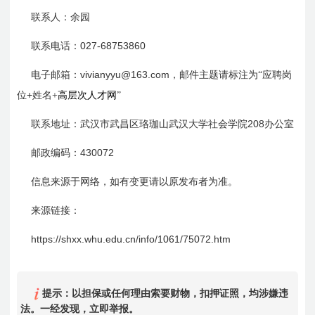
联系人：余园
027-68753860
联系电话：
vivianyyu@163.com
电子邮箱：
，邮件主题请标注为“应聘岗
+
位
姓名+
高层次人才网
”
208
联系地址：武汉市武昌区珞珈山武汉大学社会学院
办公室
430072
邮政编码：
信息来源于网络，如有变更请以原发布者为准。
来源链接：
https://shxx.whu.edu.cn/info/1061/75072.htm
提示：以担保或任何理由索要财物，扣押证照，均涉嫌违
法。一经发现，立即举报。