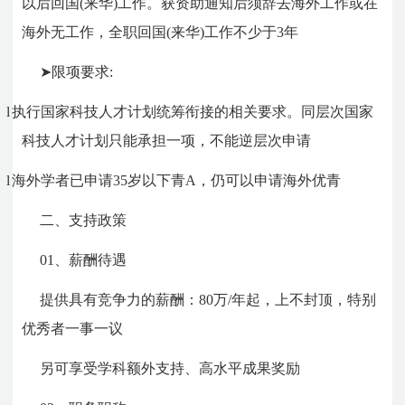
以后回国
(
来华
)
工作。获资助通知后须辞去海外工作或在
海外无工作，全职回国
(
来华
)
工作不少于
3
年
➤限项要求
:
l
执行国家科技人才计划统筹衔接的相关要求。同层次国家
科技人才计划只能承担一项，不能逆层次申请
l
海外学者已申请35岁以下青A，仍可以申请海外优青
二、支持政策
01、
薪酬待遇
提供具有竞争力的薪酬：80万/年起，上不封顶，特别
优秀者一事一议
另可享受学科额外支持、高水平成果奖励