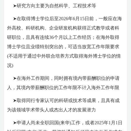
➤研究方向主要为自然科学、工程技术等
➤在取得博士学位后至
2026
年
6
月
15
日前，一般应在海
外高校、科研机构、企业研发机构获得正式教学或者科
研职位，且具有连续
36
个月以上工作经历；在海外取得
博士学位且业绩特别突出的，可适当放宽工作年限要求
(
不适用于通过中外联合培养方式取得海外博士学位的情
况
)
➤在海外工作期间，同时拥有境内带薪酬职位的申请
人，其境内带薪酬职位的工作年限不计入海外工作年限
➤取得同行专家认可的科研或技术等成果，且具有成
为该领域学术带头人或杰出人才的发展潜力
➤申请人尚未全职回国
(
来华
)
工作，或者
2025
年
1
月
1
日