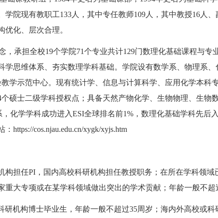
学院现有教职工133人，其中专任教师109人，其中教授16人、
结构优化、层次合理。
念，承担全校19个学院71个专业共计129门数理化基础课程与
科学思维体系、夯实数理学科基础。学院设有数学系、物理系、
验教学示范中心。现有统计学、信息与计算科学、应用化学本科专
4个硕士二级学科授权点；具备天然产物化学、生物物理、生物数
系，化学学科成功进入ESI全球排名前1%，数理化基础学科先后
os.njau.edu.cn/xygk/xyjs.htm
机构担任PI，国内高校科研机构担任教授职务；在所在学科领域
家重大专项或在某学科领域做出突出的学术贡献；年龄一般不超过
科研机构博士毕业生，年龄一般不超过35周岁；海内外高校或科