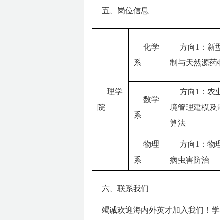
五、岗位信息
化学
方向1：新
系
制与天然源药
理学
方向1：农
数学
院
境管理建模及
系
算法
物理
方向1：物
系
病虫害防治
六、联系我们
竭诚欢迎海内外英才加入我们！学