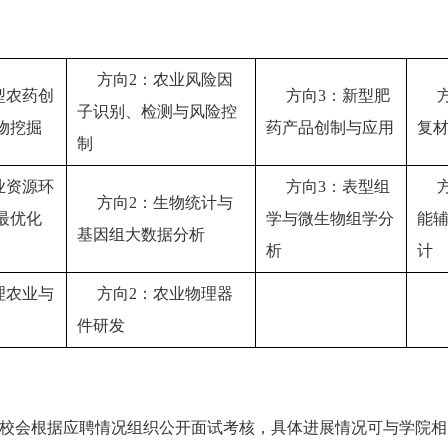
方向2：农业风险因
型农药创
方向3：新型肥
子识别、检测与风险控
物挖掘
药产品创制与应用
复
制
业资源环
方向3：表型组
方向2：生物统计与
最优化
学与微生物组学分
能
基因组大数据分析
析
计
理农业与
方向2：农业物理器
件研发
校会根据应聘情况组织公开面试考核，具体进展情况可与学院相