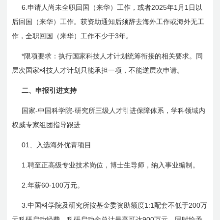
6.
2025
1
1
申请人尚未全职回国（来华）工作，或者
年
月
日
以
后回国（来华）工作。获资助通知后须辞去海外工作或海外无工
3
作，全职回国（来华）工作不少于
年。
*
限项要求：执行国家科技人才计划统筹衔接的相关要求。同
层次国家科技人才计划只能承担一项，不能逆层次申请。
二、申报引进支持
-
-
国家
中国科学院
研究所三级人才引进保障体系，学科领域内
权威专家组团指导跟进
01
、入选海外优青项目
1.
聘至正高级专业技术岗位，博士生导师，纳入事业编制。
2.
60-100
年薪
万元。
3.
1:1
200
中国科学院及研究所按基金委资助额度
配套不低于
万
900
元科研启动经费，科研启动金总计最高可达
万元，同时给予