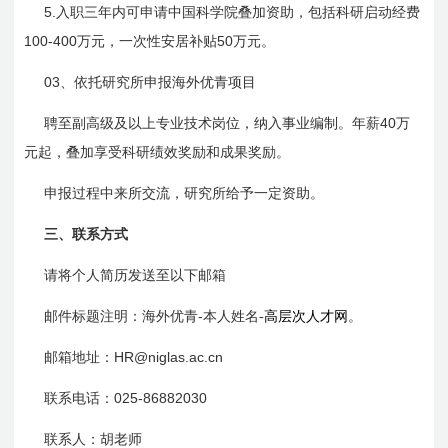
5.
入职三年内可申请中国科学院叠加资助，包括科研启动经费
100-400
50
万元，一次性安居补贴
万元。
03
、依托研究所申报海外优青项目
40
聘至副高级及以上专业技术岗位，纳入事业编制。年薪
万
元起，叠加享受科研绩效奖励和成果奖励。
申报过程中来所交流，研究所给予一定资助。
三、联系方式
请将个人简历发送至以下邮箱
-
邮件标题注明：海外优青
本人姓名-
高层次人才网
。
HR@niglas.ac.cn
邮箱地址：
025-86882030
联系电话：
联系人：
胡
老师