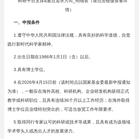
&
_
科研平台支撑
重点需求方向
明细表（
请点击链接查看详
情
）
一、申报条件
1.
遵守中华人民共和国法律法规，具有良好的科学道德，自觉
践行新时代科学家精神。
2.
1986
1
1
出生日期在
年
月
日
（含）以后。
3.
具有博士学位。
4.
2026
4
15
在
年
月
日
前（该时间点以国家基金委最新申报通知
为准），一般应在海外高校、科研机构、企业研发机构获得正式
36
教学或科研职位，且具有连续
个月以上工作经历；在海外取得
博士学位且业绩特别突出的，可适当放宽工作年限要求。
5.
取得同行专家认可的科研或技术等成果，且具有成为该领域
学术带头人或杰出人才的发展潜力。