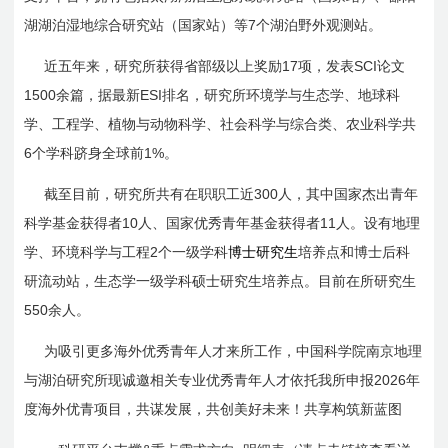
7
湖湖泊湿地综合研究站（国家站）等
个湖泊野外观测站。
17
SCI
近五年来，研究所获得省部级以上奖励
项，发表
论文
1500
ESI
余篇，据最新
排名，研究所环境学与生态学、地球科
学、工程学、植物与动物科学、社会科学与综合类、农业科学共
6
1%
个学科跻身全球前
。
300
截至目前，研究所共有在职职工近
人，其中国家杰出青年
10
11
科学基金获得者
人、国家优秀青年基金获得者
人。设有地理
2
学、环境科学与工程
个一级学科
博士研究生
培
养点和
博士后科
研流动站，生态学一级学科硕士研究生培养点。目前在所研究生
550
余人。
为吸引更多海外优秀青年人才来所工作，中国科学院南京地理
2026
与湖泊研究所现诚邀相关专业优秀青年人才依托我所申报
年
度海外优青项目，共谋发展，共创美好未来！共享构筑新蓝图