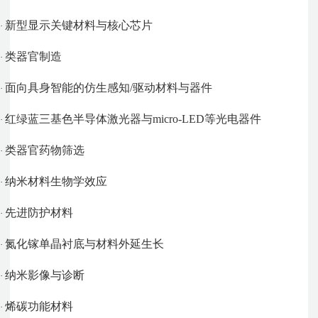
新型显示关键材料与核心芯片
·
类器官制造
·
面向具身智能的仿生感知
/
驱动材料与器件
·
红绿蓝三基色半导体激光器与
micro-LED
等光电器件
·
类器官药物筛选
·
纳米材料生物学效应
·
先进防护材料
·
氮化镓单晶衬底与材料外延生长
·
纳米影像与诊断
·
烯碳功能材料
·