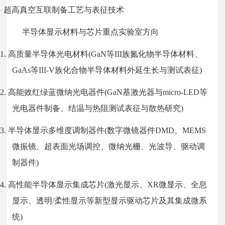
超高真空互联制备工艺与表征技术
·
半导体显示材料与芯片重点实验室方向
1.
高质量半导体光电材料
(GaN
等
III
族氮化物半导体材料、
GaAs
等
III-V
族化合物半导体材料外延生长与测试表征
)
2.
高能效红绿蓝微纳光电器件
(GaN
基激光器与
micro-LED
等
光电器件制备、结温与热阻测试表征与散热研究
)
3.
半导体显示多维度调制器件
(
数字微镜器件
DMD
、
MEMS
微振镜、超表面光场调控、微纳光栅、光波导、驱动调
制器件
)
4.
高性能半导体显示集成芯片
(
激光显示、
XR
微显示、全息
显示、透明
/
柔性显示等新型显示驱动芯片及其集成微系
统
)