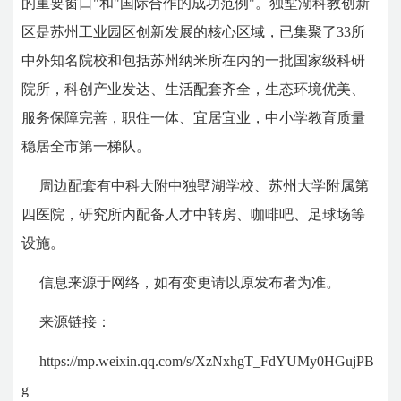
的重要窗口
"
和
"
国际合作的成功范例
"
。独墅湖科教创新
区是苏州工业园区创新发展的核心区域，已集聚了
33
所
中外知名院校和包括苏州纳米所在内的一批国家级科研
院所，科创产业发达、生活配套齐全，生态环境优美、
服务保障完善，职住一体、宜居宜业，中小学教育质量
稳居全市第一梯队。
周边配套有中科大附中独墅湖学校、苏州大学附属第
四医院，研究所内配备人才中转房、咖啡吧、足球场等
设施。
信息来源于网络，如有变更请以原发布者为准。
来源链接：
https://mp.weixin.qq.com/s/XzNxhgT_FdYUMy0HGujPB
g