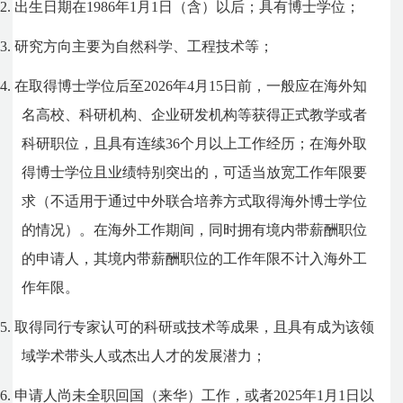
2.
出生日期在
1986
年
1
月
1
日（含）以后；具有博士学位；
3.
研究方向主要为自然科学、工程技术等；
4.
在取得博士学位后至
2026
年
4
月
15
日前，一般应在海外知
名高校、科研机构、企业研发机构等获得正式教学或者
科研职位，且具有连续
36
个月以上工作经历；在海外取
得博士学位且业绩特别突出的，可适当放宽工作年限要
求（不适用于通过中外联合培养方式取得海外博士学位
的情况）。在海外工作期间，同时拥有境内带薪酬职位
的申请人，其境内带薪酬职位的工作年限不计入海外工
作年限。
5.
取得同行专家认可的科研或技术等成果，且具有成为该领
域学术带头人或杰出人才的发展潜力；
6.
申请人尚未全职回国（来华）工作，或者
2025
年
1
月
1
日以