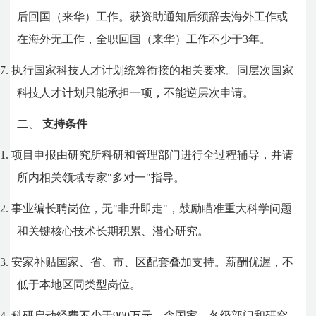
后回国（来华）工作。获资助通知后须辞去海外工作或
在海外无工作，全职回国（来华）工作不少于
3
年。
7.
执行国家科技人才计划统筹衔接的相关要求。同层次国家
科技人才计划只能承担一项，不能逆层次申请。
二、
支持条件
1.
项目申报由研究所科研和管理部门进行全过程辅导，并请
所内相关领域专家
"
多对一
"
指导。
2.
事业编长聘岗位，无
"
非升即走
"
，鼓励瞄准重大科学问题
和关键核心技术长期积累、潜心研究。
3.
安家补贴国家、省、市、区配套叠加支持。薪酬优渥，不
低于本地区同类型岗位。
4.
科研启动经费不少于
900
万元，含国家、各级部门和研究