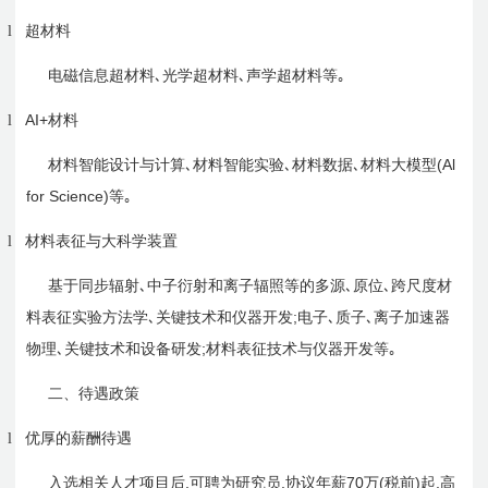
l
超材料
电磁信息超材料､光学超材料､声学超材料等｡
AI+
l
材料
(Al
材料智能设计与计算､材料智能实验､材料数据､材料大模型
for Science)
等｡
l
材料表征与大科学装置
基于同步辐射､中子衍射和离子辐照等的多源､原位､跨尺度材
;
料表征实验方法学､关键技术和仪器开发
电子､质子､离子加速器
;
物理､关键技术和设备研发
材料表征技术与仪器开发等｡
二、待遇政策
l
优厚的薪酬待遇
,
,
70
(
)
,
入选相关人才项目后
可聘为研究员
协议年薪
万
税前
起
高