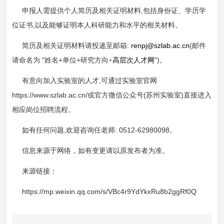
,
申报人需提供个人简历及相关证明材料
包括身份证、学历学
,
位证书
以及能够证明本人科研能力和水平的相关材料。
:
renpj@szlab.ac.cn
(
简历及相关证明材料请投递至邮箱
邮件
"
+
+
")
请命名为
姓名
单位
研究方向+
高层次人才网
。
,
有意向加入实验室的人才
可通过实验室官网
https://www.szlab.ac.cn/
(
)
或官方微信公众号
苏州实验室
直接进入
相应岗位招聘流程。
,
: 0512-62980098
如有任何问题
欢迎咨询
任
老师
。
信息来源于网络，如有变更请以原发布者为准。
来源链接：
https://mp.weixin.qq.com/s/VBc4r9YdYkxRu8b2ggRf0Q