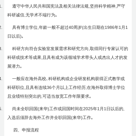
1.
,
,
遵守中华人民共和国宪法及相关法律法规
坚持科学精神
严守
,
科研诚信
无学术不端行为｡
2.
,
40
(
1986
1
1
具有博士学位
年龄一般不超过
周岁
出生日期在
年
月
)
日
以后
｡
3.
,
科研方向符合实验室发展需求和研究方向
取得同行专家认可的
,
科研或技术等成果
且具有成为该领域学术带头人或杰出人才的发
展潜力｡
4.
一般应在海外高校､科研机构或企业研发机构获得正式教学或
,
36
;
科研职位
且具有连续
个月以上工作经历
在海外取得博士学位
,
且业绩特别突出的
可适当放宽工作年限要求｡
5.
(
)
2025
1
1
,
尚未全职回国
来华
工作或回国时间在
年
月
日
以后的
(
)
入选后须辞去海外工作并全职回国
来华
工作｡
四、申报流程