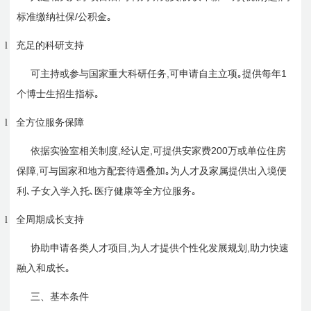
/
标准缴纳社保
公积金｡
l
充足的科研支持
,
1
可主持或参与国家重大科研任务
可申请自主立项｡提供每年
个博士生招生指标｡
l
全方位服务保障
,
,
200
依据实验室相关制度
经认定
可提供安家费
万或单位住房
,
保障
可与国家和地方配套待遇叠加｡为人才及家属提供出入境便
利､子女入学入托､医疗健康等全方位服务｡
l
全周期成长支持
,
,
协助申请各类人才项目
为人才提供个性化发展规划
助力快速
融入和成长｡
三、基本条件