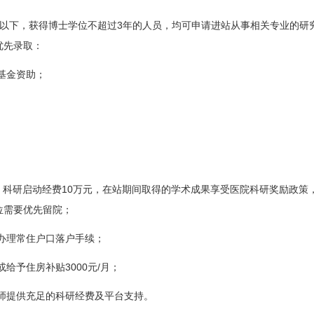
3
以下，获得博士学位不超过
年的人员，均可申请进站从事相关专业的研
优先录取：
基金资助；
10
，科研启动经费
万元，在站期间取得的学术成果享受医院科研奖励政策
位需要优先留院；
办理常住户口落户手续；
3000
/
或给予住房补贴
元
月；
师提供充足的科研经费及平台支持。