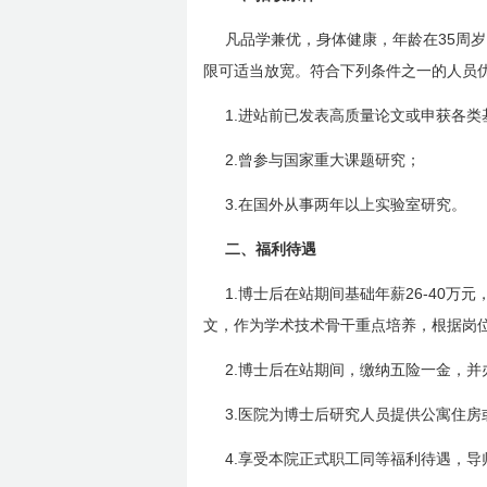
35
凡品学兼优，身体健康，年龄在
周岁
限可适当放宽。符合下列条件之一的人员
1.
进站前已发表高质量论文或申获各类
2.
曾参与国家重大课题研究；
3.
在国外从事两年以上实验室研究。
二、福利待遇
1.
26-40
博士后在站期间基础年薪
万元
文，作为学术技术骨干重点培养，根据岗
2.
博士后在站期间，缴纳五险一金，并
3.
医院为博士后研究人员提供公寓住房
4.
享受本院正式职工同等福利待遇，导