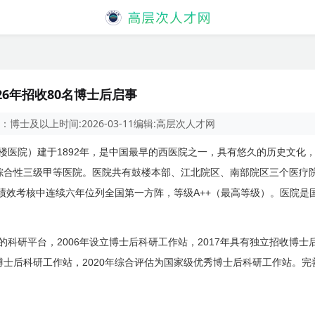
6年招收80名博士后启事
：
博士及以上
时间:
2026-03-11
编辑:
高层次人才网
1892
楼医院）建于
年，是中国最早的西医院之一，具有悠久的历史文化
综合性三级甲等医院。医院共有鼓楼本部、江北院区、南部院区三个医疗
A++
绩效考核中连续六年位列全国第一方阵，等级
（最高等级）。医院是
2006
2017
的科研平台，
年设立博士后科研工作站，
年具有独立招收博士
2020
博士后科研工作站，
年综合评估为国家级优秀博士后科研工作站。完
。