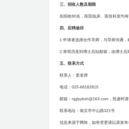
三、招收人数及期限
80
拟招收
名，医院临床、医技科室均有
四、应聘途径
1.
申请者选择合作导师，与导师沟通，
2.
将简历发到博士后站邮箱，由博士后
五、联系方式
联系人：
姜
老师
025-68182815
电话：
njglyybsh@163.com，投递
邮箱：
321
联系地址：南京市中山路
号
信息来源于网络，如有变更请以原发布