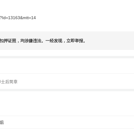
spx?Id=13163&mtt=14
扣押证照，均涉嫌违法。一经发现，立即举报。
博士后简章
后