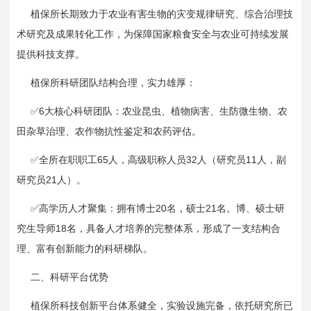
植保所长期致力于农业有害生物的灾变规律研究、综合治理技
术研究及成果转化工作，为保障国家粮食安全与农业可持续发展
提供科技支撑。
植保所科研团队结构合理，实力雄厚：
✅6
大核心科研团队：农业昆虫、植物病害、生防微生物、农
田杂草治理、农作物抗性鉴定和农药评估。
✅
65
32
11
全所在职职工
人，高级职称人员
人（研究员
人，副
21
研究员
人）。
✅
20
21
高学历人才聚集：拥有博士
名，硕士
名。博、硕士研
18
究生导师
名，具备人才培养的完整体系，形成了一支结构合
理、富有创新能力的科研梯队。
二、科研平台优势
植保所科技创新平台体系健全，实验设施完备，依托研究所已