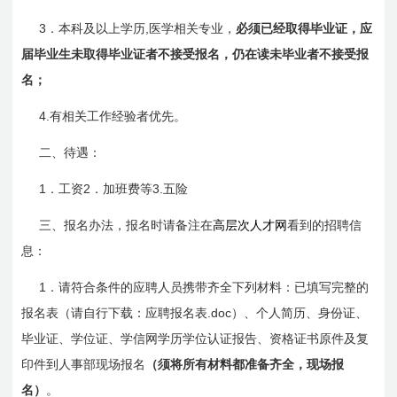
3
,
．本科及以上学历
医学相关专业，
必须已经取得毕业证，应
届毕业生未取得毕业证者不接受报名，仍在读未毕业者不接受报
名；
4.
有相关工作经验者优先。
二、待遇：
1
2
3.
．工资
．加班费等
五险
三、报名办法，报名时请备注在
高层次人才网
看到的招聘信
息：
1
．请符合条件的应聘人员携带齐全下列材料：已填写完整的
.doc
报名表（请自行下载：
应聘报名表
）、个人简历、身份证、
毕业证、学位证、学信网学历学位认证报告、资格证书原件及复
印件到人事部现场报名
（须将所有材料都准备齐全，现场报
名）
。