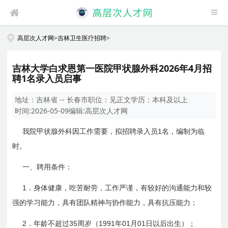
高层次人才网
>
吉林卫生医疗招聘
>
吉林大学白求恩第一医院甲状腺外科2026年4月招
聘1名录入员启事
地址：
吉林省 -- 长春市
职位：
见正文
学历：
本科及以上
时间:
2026-05-09
编辑:
高层次人才网
1
我院甲状腺外科因工作需要，拟招聘录入员
名，编制为临
时。
一、聘用条件：
1
．身体健康，吃苦耐劳，工作严谨，有较好的沟通能力和较
强的学习能力，具有团队精神与协作能力，具有抗压能力；
2
35
1991
01
01
．年龄不超过
周岁（
年
月
日
以后出生）；