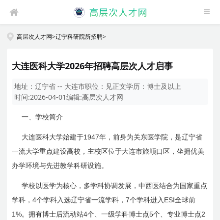
高层次人才网
>
辽宁科研院所招聘
>
大连医科大学2026年招聘高层次人才启事
地址：
辽宁省 -- 大连市
职位：
见正文
学历：
博士及以上
时间:
2026-04-01
编辑:
高层次人才网
一、学校简介
1947
大连医科大学始建于
年，前身为关东医学院，是辽宁省
一流大学重点建设高校，主校区位于大连市旅顺口区，坐拥优美
办学环境与先进教学科研设施。
学校以医学为核心，多学科协调发展，中西医结合为国家重点
4
7
ESI
学科，
个学科入选辽宁省一流学科，
个学科进入
全球前
1%
4
5
2
。拥有博士后流动站
个、一级学科博士点
个、专业博士点