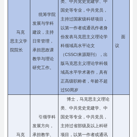
类、中共党史党建学、中
国史等专业，中共党员，
统筹学院
主持过国家级科研项目，
发展与学科
以第一作者或通讯作者身
马克
建设，主持
份发表马克思主义理论学
面
思主义学
日常管理，
科领域高水平论文
议
院院长
承担思政课
CSSCI
（
来源期刊），出
教学与理论
版马克思主义理论学科领
研究工作。
域高水平学术著作，具有
正高级职称者，年龄不超
50
过
周岁
博士，马克思主义理论
类、中共党史党建学、中
引领学科
国史等专业，中共党员，
发展方向，
主持过省部级及以上科研
马克
承担教学、
项目，以第一作者或通讯