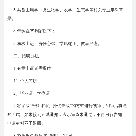
3.
具备土壤学、微生物学、农学、生态学等相关专业学科背
景。
4.
35
年龄在
周岁以下；
5.
积极上进、责任心强、学风端正、做事严谨。
二、招聘办法
1.
有意申请者需提供：
1
）个人简历；
2
）毕业证，学位证；
2.
将采取“严格评审、择优录取”的方式进行初审，初审后将通
知面试。如未接到面试通知，表示审查未通过，不再另行告知，
申请材料不予退回。
3.
2026
4
24
招聘报名截至
年
月
日