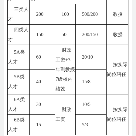
三类人
200
100
500/200
教授
才
四类人
150
50
200/150
教授
才
财政
5A
类
60
20/10
工资
+3
人才
按实际
年副教授
岗位聘任
5B
类
7
级校内
40
15/8
人才
绩效
6A
类
30
10/5
人才
财政
按实际
工资
岗位聘任
6B
类
15
5/3
人才