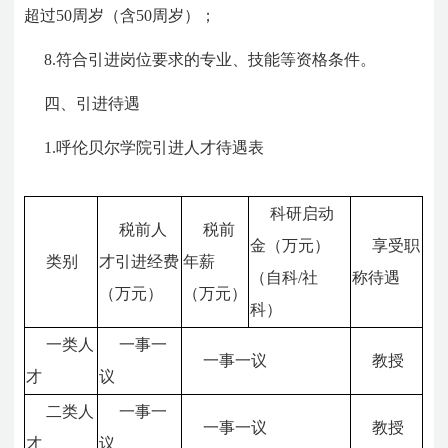
超过50周岁（含50周岁）；
8.符合引进岗位要求的专业、技能等资格条件。
四、引进待遇
1.呼伦贝尔学院引进人才待遇表
科研启动
税前人
税前
金（万元）
享受职
类别
才引进经费
年薪
（自科
/
社
称待遇
（万元）
（万元）
科）
一类人
一事一
一事一议
教授
才
议
二类人
一事一
一事一议
教授
才
议