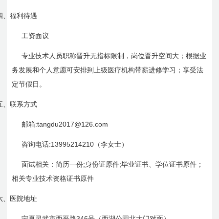
四、
福利待遇
工资面议
专业技术人员职称晋升无指标限制，岗位晋升空间大；根据业
务发展和个人意愿可安排到上级医疗机构带薪进修学习；享受法
定节假日。
五、
联系方式
:tangdu2017@126.com
邮箱
:13995214210
咨询电话
（
李
女士）
;
;
面试相关：简历一份
身份证原件
毕业证书、学位证书原件；
相关专业技术资格证书原件
六、
医院地址
346
宁夏灵武市西平路
号（西湖公园北大门对面）