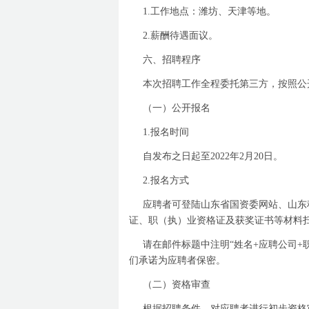
1.
工作地点：潍坊、天津等地。
2.
薪酬待遇面议。
六、招聘程序
本次招聘工作全程委托第三方，按照公
（一）
公开报名
1.
报名时间
自发布之日起至
2022
年
2
月
20
日。
2.
报名方式
应聘者可登陆山东省国资委网站、山东
证、职（执）业资格证及获奖证书等材料
请在邮件标题中注明
“
姓名
+
应聘公司
+
们承诺为应聘者保密。
（二）
资格审查
根据招聘条件，对应聘者进行初步资格