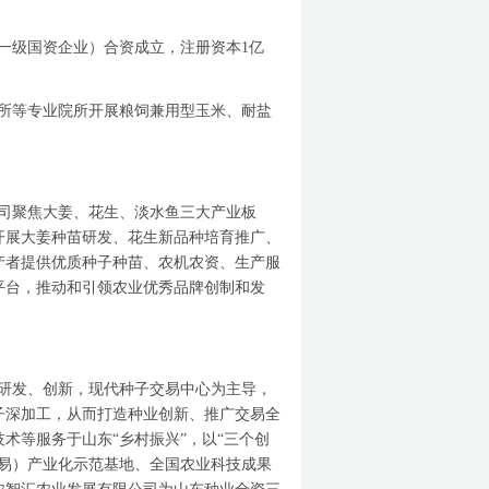
一级国资企业）合资成立，注册资本
1
亿
所等专业院所开展粮饲兼用型玉米、耐盐
司聚焦大姜、花生、淡水鱼三大产业板
开展大姜种苗研发、花生新品种培育推广、
产者提供优质种子种苗、农机农资、生产服
平台，推动和引领农业优秀品牌创制和发
研发、创新，现代种子交易中心为主导，
子深加工，从而打造种业创新、推广交易全
技术等服务于山东
“
乡村振兴
”
，以
“
三个创
易）产业化示范基地、全国农业科技成果