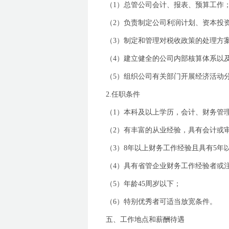
（
1
）总管公司会计、报表、预算工作
（
2
）负责制定公司利润计划、资本投
（
3
）制定和管理对税收政策的处理方
（
4
）建立健全的公司内部核算体系以
（
5
）组织公司有关部门开展经济活动
2.
任职条件
（
1
）本科及以上学历，会计、财务管
（
2
）有丰富的从业经验，具有会计或
（
3
）
8
年以上财务工作经验且具有
5
年
（
4
）具有省管企业财务工作经验者或
（
5
）年龄
45
周岁以下；
（
6
）特别优秀者可适当放宽条件。
五、
工作地点和薪酬待遇