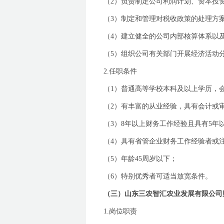
（
2
）负责制定公司利润计划、资本投
（
3
）制定和管理对税收政策的处理方
（
4
）建立健全的公司内部核算体系以
（
5
）组织公司有关部门开展经济活动
2.
任职条件
（
1
）普通高等学校本科及以上学历，
（
2
）有丰富的从业经验，具有会计或
（
3
）
8
年以上财务工作经验且具有
5
年
（
4
）具有省管企业财务工作经验者或
（
5
）年龄
45
周岁以下；
（
6
）特别优秀者可适当放宽条件。
（三）山东三农智汇农业发展有限公司
1.
岗位职责