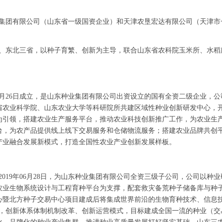
集团有限公司（山东省一级国资企业）和天津农垦宏达有限公司（天津市
、东北三省，以种子育繁、创新为主导，联合山东省农科院玉米所、水稻
月
26
日成立，是山东种业集团有限公司出资设立的国有全资二级企业，公
省农业科学院、山东农业大学等科研院所共建区域性种业创新研发中心，
为引领，搭建农业生产服务平台，推动农业科技创新推广工作，为农业生
台，为农产品提供线上线下交易服务和仓储物流服务；搭建农业品牌共创
产业融合发展新模式，打造全国性农业产业创新发展样板。
2019
年
06
月
28
日，为山东种业集团有限公司全资三级子公司，公司以种业
农业生物系统设计与工程育种平台为支撑，配套救灾备荒种子储备库与种
心暨北方种子交易中心项目建成后将集成世界前沿的生物育种技术、信息
，创新体系体制机制改革、创新运营模式，目标建成全国一流的种业（交