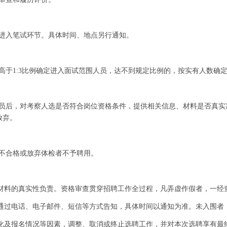
进入笔试环节。具体时间、地点另行通知。
高于
1:3
比例确定进入面试范围人员，达不到规定比例的，按实有人数确
员后，对考察人选是否符合岗位资格条件，提供相关信息、材料是否真实
放弃。
不合格或放弃体检者不予聘用。
材料的真实性负责。资格审查贯穿招聘工作全过程，凡弄虚作假者，一经
通过电话、电子邮件、短信等方式告知，具体时间以通知为准。未入围者
化及报名情况等因素，调整、取消或终止选聘工作，并对本次选聘享有最