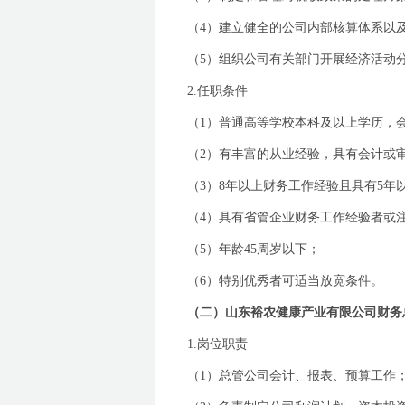
（
4
）建立健全的公司内部核算体系以
（
5
）组织公司有关部门开展经济活动
2.
任职条件
（
1
）普通高等学校本科及以上学历，
（
2
）有丰富的从业经验，具有会计或
（
3
）
8
年以上财务工作经验且具有
5
年
（
4
）具有省管企业财务工作经验者或
（
5
）年龄
45
周岁以下；
（
6
）特别优秀者可适当放宽条件。
（二）山东裕农健康产业有限公司财务
1.
岗位职责
（
1
）总管公司会计、报表、预算工作