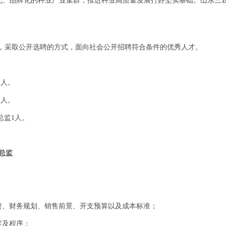
化、品牌化的种业产业集群，推进种业高质量发展打好坚实基础。山东三
，采取公开选聘的方式，面向社会公开招聘符合条件的优秀人才。
1
人。
1
人。
总监
1
人。
总监
；
资、财务规划、销售前景、开支预算以及成本标准；
案及程序；