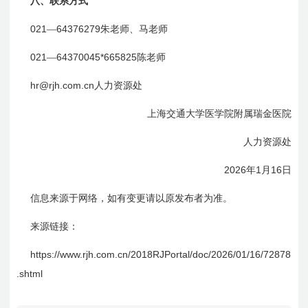
八、联系方式
021
64376279
—
朱老师、马老师
021
64370045*665825
—
陈老师
hr@rjh.com.cn
人力资源处
上海交通大学医学院附属瑞金医院
人力资源处
2026
1
16
年
月
日
信息来源于网络，如有变更请以原发布者为准。
来源链接：
https://www.rjh.com.cn/2018RJPortal/doc/
2026/01/16
/72878
.shtml