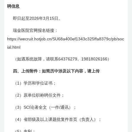
聘信息
2026
3
15
即日起至
年
月
日
。
瑞金医院官网报名链接：
https://wecruit.hotjob.cn/SU68a400ef1343c325ffa8379c/pb/soc
ial.html
64376279
19818026166
（如遇系统故障，请联系
、
）
四、上传附件：如简历中涉及以下内容，请上传
1
（
）学历和学位证书；
2
（
）原单位职称聘任文件；
3
SCI
/
（
）
论著全文（一作
通讯）；
4
（
）省部级及以上课题批复件首页（负责人）；
5
（
）专利；