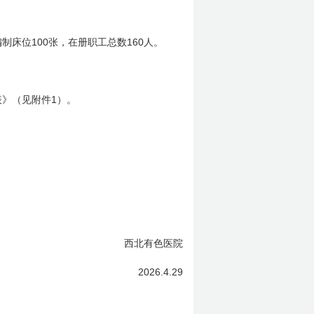
100
160
编制床位
张，在册职工总数
人。
1
表》（见附件
）。
西北有色医院
2026.4.29