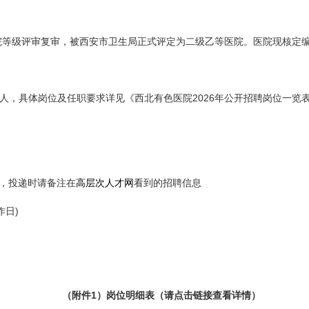
院等级评审复审，被西安市卫生局正式评定为二级乙等医院。医院现核定
2026
人，具体岗位及任职要求详见《西北有色医院
年公开招聘岗位一览
com，投递时请备注在
高层次人才网
看到的招聘信息
)
作日
1
（附件
）岗位明细表
（请点击链接查看详情）