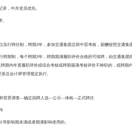
记录，中共党员优先。
求。
3
位实行聘任制，聘期
年，参加交通集团总部中层考核，薪酬按照交通集
3
行聘期制，每个聘期
年，聘期期满履职评价合格的可续聘，由交通集团
;
聘期内年度履职评价或综合考核或聘期届满考核评价不称职的，或聘期
委派总会计师管理规定执行。
和背景调查—确定拟聘人选—公示—体检—正式聘任
件
分等影响期未满或者期满影响使用的。