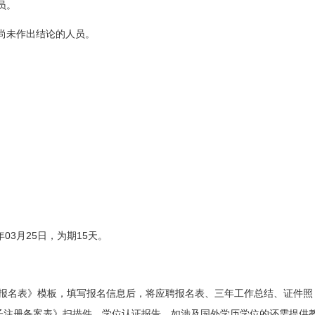
员。
尚未作出结论的人员。
。
03
25
15
年
月
日
，为期
天。
报名表》模板，填写报名信息后，将应聘报名表、三年工作总结、证件照
子注册备案表》扫描件、学位认证报告，如涉及国外学历学位的还需提供