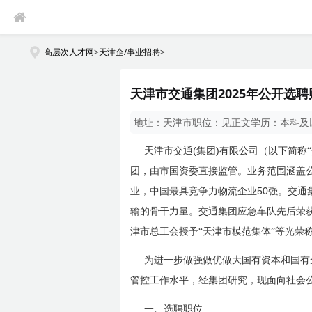
高层次人才网
>
天津企/事业招聘
>
天津市交通集团2025年公开选
地址：
天津市
职位：
见正文
学历：
本科及
(
)
天津市交通
集团
有限公司（以下简称
团，由市国资委直接监管。业务范围涵盖
50
业，中国最具竞争力物流企业
强。交通
输的骨干力量。交通集团应急车队先后荣获
津市总工会授予“天津市模范集体”等光荣
为进一步做强做优做大国有资本和国有企
管控工作水平，经集团研究，现面向社会
一、选聘职位