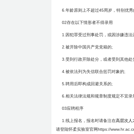
6.
45
年龄原则上不超过
周岁，特别优秀
02
存在以下情形者不得录用
1.
因犯罪受过刑事处罚，或因涉嫌违法
2.
;
被开除中国共产党党籍的
3.
受到行政开除处分，或者受到其他处
4.
;
被依法列为失信联合惩罚对象的
5.
;
聘用后即构成回避关系的
6.
相关法律法规和规章制度规定不宜录
03
应聘程序
1.
线上报名，报名时请备注在
高层次人
https://www.hr.ac.c
请登陆怀柔实验室官网