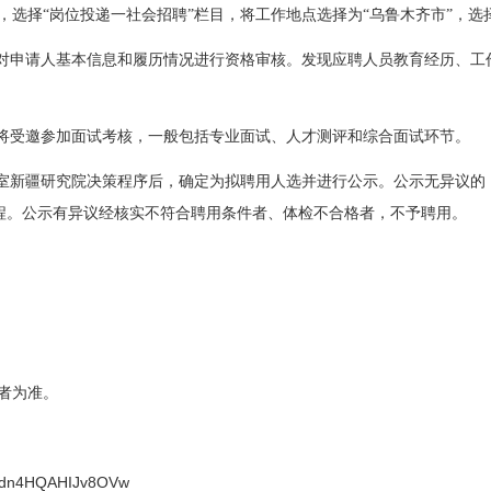
”，选择“岗位投递一社会招聘”栏目，将工作地点选择为“乌鲁木齐市”，
对申请人基本信息和履历情况进行资格审核。发现应聘人员教育经历、工
将受邀参加面试考核，一般包括专业面试、人才测评和综合面试环节。
室新疆研究院决策程序后，确定为拟聘用人选并进行公示。公示无异议的
程。公示有异议经核实不符合聘用条件者、体检不合格者，不予聘用。
者为准。
W5Gdn4HQAHIJv8OVw