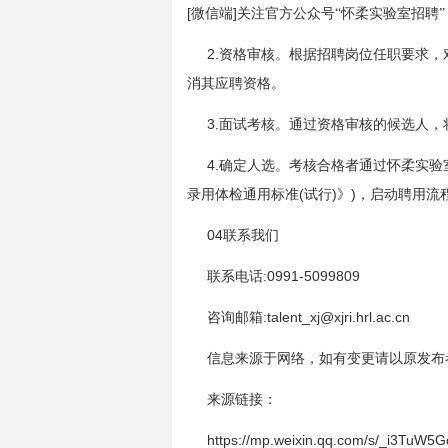
[
]
微信端
关注官方公众号“怀柔实验室招聘
2.
资格审核。根据招聘岗位任职要求，
消其应聘资格。
3.
面试考核。通过资格审核的候选人，
4.
确定人选。考核合格者通过怀柔实验
(
)
)
录用体检通用标准
试行
》
，启动聘用流
04
联系我们
:0991-5099809
联系电话
:talent_xj@xjri.hrl.ac.cn
咨询邮箱
信息来源于网络，如有变更请以原发布
来源链接：
https://mp.weixin.qq.com/s/_i3Tu