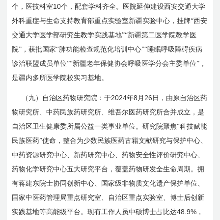
10
个，医技科室
个，配套学科齐全。医院延伸建设西安交通大学
外科重症与生命支持教育部重点实验室新疆实验中心，挂牌“西安
交通大学医学部研究生教学实践基地”“新疆第二医学院教学医
院”，获批国家“肺功能检查规范化培训中心”“睡眠呼吸障碍疾病
诊治联盟成员单位”“新疆老年保健协会呼吸医学分会主委单位”，
是疆内多所医学院校实习基地。
2024
8
26
（九）自治区药物研究院：于
年
月
日
，由原自治区药
物研究所、中药民族药研究所、维吾尔医药研究所合并成立，是
自治区卫生健康委所属公益一类事业单位。研究院聚焦“科技赋能
民族医药”使命，整合为少数民族医药古籍文献研究与保护中心、
中药资源研究中心、新药研究中心、药物安全性评价研究中心、
药物化学研究中心五大研究平台，覆盖药物研发全生命周期。拥
有蒋建东院士协同创新中心、国家级非物质文化遗产保护单位、
国家中医药管理局重点研究室、自治区重点实验室、博士后创新
48.9%
实践基地等高能级平台。现有工作人员中硕博士占比达
，