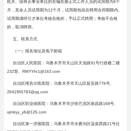
6
机关、国有企事业单位的在编在册正式工作人员的试用期为
个
12
月，其余人员试用期为
个月，试用期包括在聘用合同期限内。
试用期满经引才单位考核合格的，予以正式聘用；考核不合格
的，取消聘用。
五、联系方式
（一）报名地址及电子邮箱
91
自治区人民医院：乌鲁木齐市天山区天池路
号行政楼二楼
232
RMYYhr1@163.com
室、
776
自治区维吾尔医医院：乌鲁木齐市天山区延安路
号、
2641955783@qq.com
168
自治区职业病医院：乌鲁木齐市沙依巴克区南昌路
号、
xjmkyy_yb@126.com
21
自治区第一济困医院：乌鲁木齐市水磨沟区温泉西路
号社