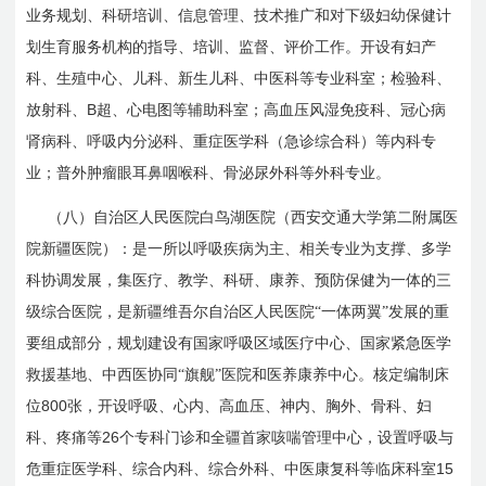
业务规划、科研培训、信息管理、技术推广和对下级妇幼保健计
划生育服务机构的指导、培训、监督、评价工作。开设有妇产
科、生殖中心、儿科、新生儿科、中医科等专业科室；检验科、
B
放射科、
超、心电图等辅助科室；高血压风湿免疫科、冠心病
肾病科、呼吸内分泌科、重症医学科（急诊综合科）等内科专
业；普外肿瘤眼耳鼻咽喉科、骨泌尿外科等外科专业。
（八）自治区人民医院白鸟湖医院（西安交通大学第二附属医
院新疆医院）：是一所以呼吸疾病为主、相关专业为支撑、多学
科协调发展，集医疗、教学、科研、康养、预防保健为一体的三
级综合医院，是新疆维吾尔自治区人民医院“一体两翼”发展的重
要组成部分，规划建设有国家呼吸区域医疗中心、国家紧急医学
救援基地、中西医协同“旗舰”医院和医养康养中心。核定编制床
800
位
张，开设呼吸、心内、高血压、神内、胸外、骨科、妇
26
科、疼痛等
个专科门诊和全疆首家咳喘管理中心，设置呼吸与
15
危重症医学科、综合内科、综合外科、中医康复科等临床科室