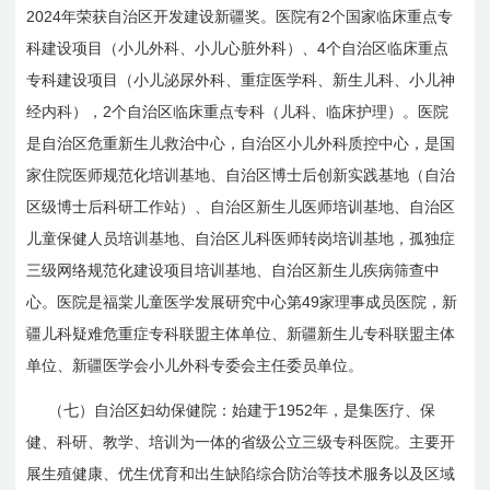
2024
2
年荣获自治区开发建设新疆奖。医院有
个国家临床重点专
4
科建设项目（小儿外科、小儿心脏外科）、
个自治区临床重点
专科建设项目（小儿泌尿外科、重症医学科、新生儿科、小儿神
2
经内科），
个自治区临床重点专科（儿科、临床护理）。医院
是自治区危重新生儿救治中心，自治区小儿外科质控中心，是国
家住院医师规范化培训基地、自治区博士后创新实践基地（自治
区级博士后科研工作站）、自治区新生儿医师培训基地、自治区
儿童保健人员培训基地、自治区儿科医师转岗培训基地，孤独症
三级网络规范化建设项目培训基地、自治区新生儿疾病筛查中
49
心。医院是福棠儿童医学发展研究中心第
家理事成员医院，新
疆儿科疑难危重症专科联盟主体单位、新疆新生儿专科联盟主体
单位、新疆医学会小儿外科专委会主任委员单位。
1952
（七）自治区妇幼保健院：始建于
年，是集医疗、保
健、科研、教学、培训为一体的省级公立三级专科医院。主要开
展生殖健康、优生优育和出生缺陷综合防治等技术服务以及区域