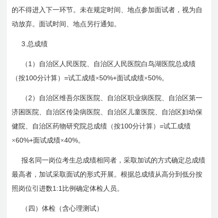
的不得进入下一环节。未在规定时间、地点参加面试者，视为自
动放弃。面试时间、地点另行通知。
3.
总成绩
1
（
）自治区人民医院、自治区人民医院白鸟湖医院总成绩
100
=
50%+
50%
（按
分计算）
试工成绩×
面试成绩×
。
2
（
）自治区维吾尔医医院、自治区职业病医院、自治区第一
济困医院、自治区传染病医院、自治区儿童医院、自治区妇幼保
100
=
健院、自治区药物研究院总成绩（按
分计算）
试工成绩
60%+
40%
×
面试成绩×
。
报名同一岗位考生总成绩相同者，采取加试的方式确定总成绩
最高者，加试采取面试的形式开展。根据总成绩从高分到低分按
1:1
照岗位引进数
比例确定体检人员。
（四）体检（含心理测试）