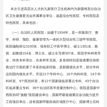
本次引进高层次人才的九家医疗卫生机构均为新疆维吾尔自治
区卫生健康委员会所属事业单位，涵盖综合性医院、专科医院及
特色医院，具体包括：
1934
（一）自治区人民医院：始建于
年，是一所集医疗、教
学、科研、预防、健康管理为一体的大型综合性三级甲等医院。
3100
1301
医院编制床位
张，现有职工中医学博士、硕士
名，教
154
397
授、副教授
名，博士生、硕士生导师
名。医院学科种类齐
全，特色专科突出，在各种常见病、多发病特别是疑难重症病抢
救治疗方面积累了丰富的临床经验，居新疆领先水平，部分学科
21
16
14
达到国内领先水平。开设
个学科中心、
个内科科室、
个外
9
12
43
科科室、
个医技科室，有
个国家级临床重点专科、
个自治
38
区临床重点专科、
个自治区医学质量控制中心。医院是国家中
西医协同“旗舰”医院建设单位，国家呼吸疑难重症诊治能力提升
工程项目单位，设有国家呼吸疾病区域医疗中心、国家博士后科