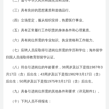
（二）遵守中华人民共和国宪法和法律。
（三）具有良好的思想素质和道德品行。
（四）立场坚定，服从组织安排，热爱医疗事业。
（五）具有正常履行工作职责的身体条件和心理素质。
（六）具有岗位所需的专业知识、执业资格和工作能力。
（七）应聘人员应取得引进岗位所需的学历和学位；海外留学
归国人员须取得教育部留学认证。
38
1987
3
（八）符合引进岗位的年龄要求，
周岁及以下是指
年
17
43
1982
3
17
月
日
（含）后出生；
周岁及以下是指
年
月
日
（含）
50
1975
3
17
后出生；
周岁及以下是指
年
月
日
（含）后出生。
1
（九）具备引进岗位所需的其他条件和要求（详见附件
）。
（十）下列人员不得报名：