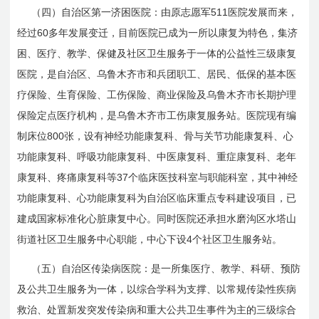
511
（四）自治区第一济困医院：由原志愿军
医院发展而来，
60
经过
多年发展变迁，目前医院已成为一所以康复为特色，集济
困、医疗、教学、保健及社区卫生服务于一体的公益性三级康复
医院，是自治区、乌鲁木齐市和兵团职工、居民、低保的基本医
疗保险、生育保险、工伤保险、商业保险及乌鲁木齐市长期护理
保险定点医疗机构，是乌鲁木齐市工伤康复服务站。医院现有编
800
制床位
张，设有神经功能康复科、骨与关节功能康复科、心
功能康复科、呼吸功能康复科、中医康复科、重症康复科、老年
37
康复科、疼痛康复科等
个临床医技科室与职能科室，其中神经
功能康复科、心功能康复科为自治区临床重点专科建设项目，已
建成国家标准化心脏康复中心。同时医院还承担水磨沟区水塔山
4
街道社区卫生服务中心职能，中心下设
个社区卫生服务站。
（五）自治区传染病医院：是一所集医疗、教学、科研、预防
及公共卫生服务为一体，以综合学科为支撑、以常规传染性疾病
救治、处置新发突发传染病和重大公共卫生事件为主的三级综合