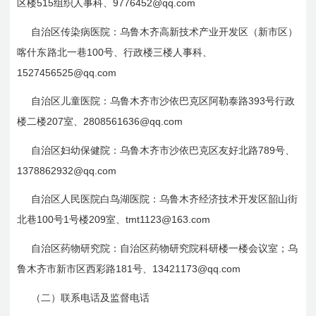
515
9776452@qq.com
区楼
组织人事科、
自治区传染病医院：乌鲁木齐高新技术产业开发区（新市区）
100
喀什东路北一巷
号、行政楼三楼人事
科
、
1527456525@qq.com
393
自治区儿童医院：乌鲁木齐市沙依巴克区阿勒泰路
号行政
207
2808561636@qq.com
楼二楼
室、
789
自治区妇幼保健院：乌鲁木齐市沙依巴克区友好北路
号、
1378862932@qq.com
自治区人民医院白鸟湖医院：乌鲁木齐经济技术开发区韶山街
100
1
209
tmt1123@163.com
北巷
号
号楼
室、
自治区药物研究院：自治区药物研究院科研楼一楼会议室；乌
181
13421173@qq.com
鲁木齐市新市区西彩路
号、
（二）联系电话及监督电话