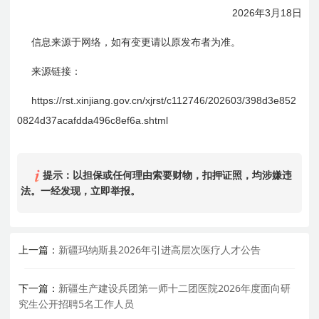
2026
3
18
年
月
日
信息来源于网络，如有变更请以原发布者为准。
来源链接：
https://rst.xinjiang.gov.cn/xjrst/c112746/202603/398d3e852
0824d37acafdda
496c
8ef
6a
.shtml
提示：以担保或任何理由索要财物，扣押证照，均涉嫌违
法。一经发现，立即举报。
上一篇：
新疆玛纳斯县2026年引进高层次医疗人才公告
下一篇：
新疆生产建设兵团第一师十二团医院2026年度面向研
究生公开招聘5名工作人员