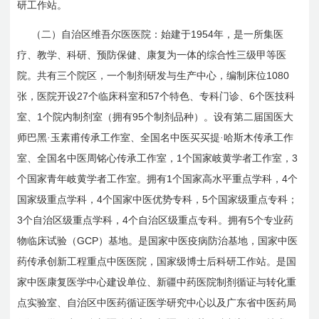
研工作站。
1954
（二）自治区维吾尔医医院：始建于
年，是一所集医
疗、教学、科研、预防保健、康复为一体的综合性三级甲等医
1080
院。共有三个院区，一个制剂研发与生产中心，编制床位
27
57
6
张，医院开设
个临床科室和
个特色、专科门诊、
个医技科
1
95
室、
个院内制剂室（拥有
个制剂品种）。设有第二届国医大
师巴黑·玉素甫传承工作室、全国名中医买买提·哈斯木传承工作
1
3
室、全国名中医周铭心传承工作室，
个国家岐黄学者工作室，
1
4
个国家青年岐黄学者工作室。拥有
个国家高水平重点学科，
个
4
5
国家级重点学科，
个国家中医优势专科，
个国家级重点专科；
3
4
5
个自治区级重点学科，
个自治区级重点专科。拥有
个专业药
GCP
物临床试验（
）基地。是国家中医疫病防治基地，国家中医
药传承创新工程重点中医医院，国家级博士后科研工作站。是国
家中医康复医学中心建设单位、新疆中药医院制剂循证与转化重
点实验室、自治区中医药循证医学研究中心以及广东省中医药局