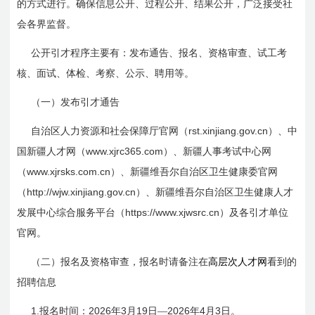
的方式进行。确保信息公开、过程公开、结果公开，广泛接受社
会各界监督。
公开引才程序主要有：发布通告、报名、资格审查、试工考
核、面试、体检、考察、公示、聘用等。
（一）发布引才通告
rst.xinjiang.gov.cn
自治区人力资源和社会保障厅官网（
）、中
www.xjrc365.com
国新疆人才网（
）、新疆人事考试中心网
www.xjrsks.com.cn
（
）、新疆维吾尔自治区卫生健康委官网
http://wjw.xinjiang.gov.cn
（
）、新疆维吾尔自治区卫生健康人才
https://www.xjwsrc.cn
发展中心综合服务平台（
）及各引才单位
官网。
（二）报名及资格审查，报名时请备注在
高层次人才网
看到的
招聘信息
1.
2026
3
19
2026
4
3
报名时间：
年
月
日
—
年
月
日
。