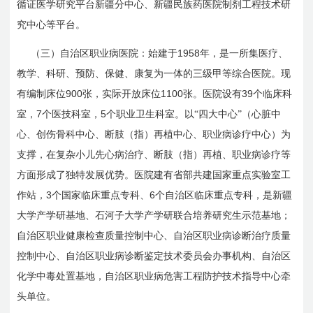
循证医学研究平台新疆分中心、新疆民族药医院制剂工程技术研
究中心等平台。
1958
（三）自治区职业病医院：始建于
年，是一所集医疗、
教学、科研、预防、保健、康复为一体的三级甲等综合医院。现
900
1100
39
有编制床位
张，实际开放床位
张。医院设有
个临床科
7
5
室，
个医技科室，
个职业卫生科室。以“四大中心”（心脏中
心、创伤骨科中心、断肢（指）再植中心、职业病诊疗中心）为
支撑，在复杂小儿先心病治疗、断肢（指）再植、职业病诊疗等
方面形成了独特发展优势。医院建有省部共建国家重点实验室工
3
6
作站，
个国家临床重点专科、
个自治区临床重点专科，是新疆
大学产学研基地、石河子大学产学研联合培养研究生示范基地；
自治区职业健康检查质量控制中心、自治区职业病诊断治疗质量
控制中心、自治区职业病诊断鉴定技术委员会办事机构、自治区
化学中毒处置基地，自治区职业病危害工程防护技术指导中心牵
头单位。