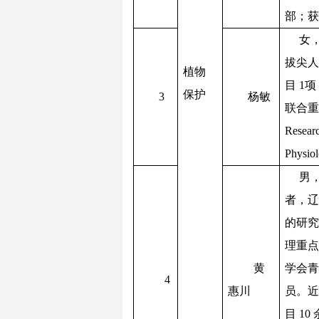
部；获
女
拔尖人
植物
目 1
保护
3
杨敏
联合重
Resear
Phys
男，
者，辽
的研
理重点
黄
学会
4
惠川
员。
目 10