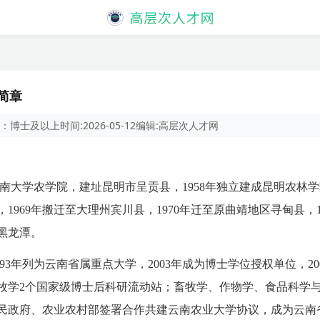
简章
：
博士及以上
时间:
2026-05-12
编辑:
高层次人才网
云南大学农学院，建址昆明市呈贡县，1958年独立建成昆明农林学
1969年搬迁至大理州宾川县，1970年迁至原曲靖地区寻甸县，
郊黑龙潭。
993年列为云南省属重点大学，2003年成为博士学位授权单位，
牧学2个国家级博士后科研流动站；畜牧学、作物学、食品科学与
省人民政府、农业农村部签署合作共建云南农业大学协议，成为云