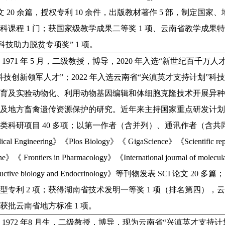
论文 20 余篇，授权专利 10 余件，出版教材著作 5 部，制定国家
科课程 1 门；获国家级教学成果二等奖 1 项、云南省教学成果特
“科技助力脱贫专项奖” 1 项。
1971 年 5 月，二级教授，博导，2020 年入选“新世纪百千万人
科技创新领军人才”；2022 年入选云南省“兴滇英才支持计划”
培育及实验动物化、利用动物基因编辑和体细胞克隆技术开展异
以及地方畜禽遗传资源保护的研究。近年来主持国家重点研发计
类科研项目 40 多项；以第一作者（含并列）、通讯作者（含共同）在《S
ical Engineering》《Plos Biology》《 GigaScience》《Scientific repor
ne》《 Frontiers in Pharmacology》《International journal of molec
oductive biology and Endocrinology》等刊物发表 SCI 论
型专利 2 项；获得湖南省技术发明一等奖 1 项（排名第四），
获批云南省地方标准 1 项。
，1972 年8 月生，二级教授，博导，现为云南省“兴滇英才支持