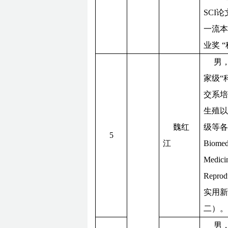
SCI
一流本
业奖
男，
家级“
交系
生殖
魏红
级等各
5
江
Biomed
Medici
Repr
实用新
二）。
男