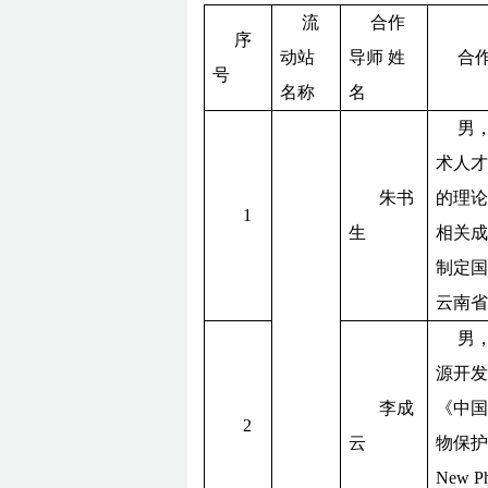
流
合作
序
动站
导师
姓
合
号
名称
名
男
术人才
朱书
的理论
1
生
相关成果
制定国
云南省
男
源开
李成
《中
2
云
物保护学
New
P