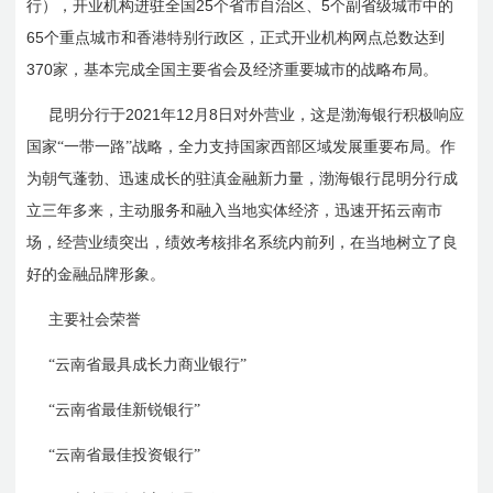
25
5
行），开业机构进驻全国
个省市自治区、
个副省级城市中的
65
个重点城市和香港特别行政区，正式开业机构网点总数达到
370
家，基本完成全国主要省会及经济重要城市的战略布局。
2021
12
8
昆明分行于
年
月
日
对外营业，这是渤海银行积极响应
国家“一带一路”战略，全力支持国家西部区域发展重要布局。作
为朝气蓬勃、迅速成长的驻滇金融新力量，渤海银行昆明分行成
立三年多来，主动服务和融入当地实体经济，迅速开拓云南市
场，经营业绩突出，绩效考核排名系统内前列，在当地树立了良
好的金融品牌形象。
主要社会荣誉
“云南省最具成长力商业银行”
“云南省最佳新锐银行”
“云南省最佳投资银行”