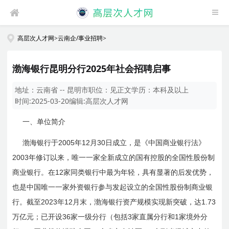
高层次人才网
>
云南企/事业招聘
>
渤海银行昆明分行2025年社会招聘启事
地址：
云南省 -- 昆明市
职位：
见正文
学历：
本科及以上
时间:
2025-03-20
编辑:
高层次人才网
一、单位简介
2005
12
30
渤海银行于
年
月
日
成立，是《中国商业银行法》
2003
年修订以来，唯一一家全新成立的国有控股的全国性股份制
12
商业银行。在
家同类银行中最为年轻，具有显著的后发优势，
也是中国唯一一家外资银行参与发起设立的全国性股份制商业银
2023
12
1.73
行。截至
年
月末，渤海银行资产规模实现新突破，达
36
3
1
万亿元；已开设
家一级分行（包括
家直属分行和
家境外分