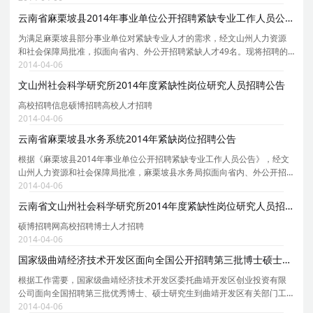
当职务层次非领导职务公务员和参照公务员法管理单
云南省麻栗坡县2014年事业单位公开招聘紧缺专业工作人员公告
为满足麻栗坡县部分事业单位对紧缺专业人才的需求，经文山州人力资源
和社会保障局批准，拟面向省内、外公开招聘紧缺人才49名。现将招聘的
有关事项公告如下： 一、招聘对象 省内、外本科及以上学历2014年普通招
2014-04-06
生计划应届毕业生(部分岗位为普通招生计划2012年
文山州社会科学研究所2014年度紧缺性岗位研究人员招聘公告
高校招聘信息硕博招聘高校人才招聘
2014-04-06
云南省麻栗坡县水务系统2014年紧缺岗位招聘公告
根据《麻栗坡县2014年事业单位公开招聘紧缺专业工作人员公告》，经文
山州人力资源和社会保障局批准，麻栗坡县水务局拟面向省内、外公开招
聘水务系统紧缺岗位专业技术员12人。现将招聘的有关事项公告如下：
2014-04-06
一、招聘对象 省内、外本科及以上学历2012年以来普
云南省文山州社会科学研究所2014年度紧缺性岗位研究人员招聘公告
硕博招聘网高校招聘博士人才招聘
2014-04-06
国家级曲靖经济技术开发区面向全国公开招聘第三批博士硕士研究生
根据工作需要，国家级曲靖经济技术开发区委托曲靖开发区创业投资有限
公司面向全国招聘第三批优秀博士、硕士研究生到曲靖开发区有关部门工
作，现公告如下： 一、招聘名额 招聘名额共19名 二、招聘条件 （一）遵
2014-04-06