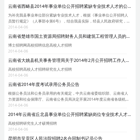
纪守法，品行端正，具备良好的职业道德。 （二）
云南省西畴县2014年事业单位公开招聘紧缺专业技术人才的公告
为补充我县事业单位部分紧缺专业技术人才，根据《事业单位公开招聘人
员暂行规定》（人事部令第6号），结合我县实际，经县人民政府研究，报
州人力资源和社会保障局批准，面向省内、外普通高等院校2014年应届毕
2014-04-06
业生公开招聘部分紧缺专业技术人才。现将招聘有关
云南省楚雄市国土资源局招聘财务人员和建筑工程管理人员的通告
博士招聘网高校招聘信息高校人才招聘
2014-04-06
云南省大姚县机关事务管理局关于2014年2月公开招聘工作人员的公
高校招聘高校人才招聘研究生人才招聘
2014-04-06
云南省2014年度考试录用公务员公告
根据公务员法和公务员录用的有关规定，中共云南省委组织部、云南省人
力资源和社会保障厅、云南省公务员局决定开展2014年度云南省各级机关
考试录用担任主任科员以下及其他相当职务层次非领导职务公务员和参照
2014-04-06
公务员法管理单位工作人员（以下统称公务员）工作
2014年云南省丘北县事业单位公开招聘紧缺岗位专业技术人才公告
高校招聘研究生人才硕博招聘
2014-04-06
昆明市呈贡区人民法院招聘2名合同制书记员公告