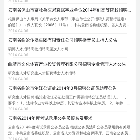
才，现通告如下： 一、招聘对象及范围 （一）具有中华人民共和国国籍，
2014-04-06
享有中国公民的政治权利。 （二）拥护中国共产党
云南省保山市畜牧兽医局直属事业单位2014年到高等院校招聘专业技
根据保山市人事局《关于转发人事部〈事业单位公开招聘人员暂行规定〉
的通知》（保人联发〔2006〕11号），中共云南省委组织部、省人力资源
和社会保障厅《关于进一步规范事业单位公开招聘工作重点环节的通知》
2014-04-06
（云组通〔2012〕45号）以及中共保山市纪律检查委
云南省临沧传媒集团有限责任公司招聘播音员主持人公告
硕博人才招聘高校招聘高层次人才网
2014-04-06
曲靖市文化体育产业投资管理有限公司招聘专业管理人才公告
研究生人才研究生人才招聘博士人才招聘
2014-04-06
云南省临沧市沧江公证处2014年3月招聘公证员助理公告
研究生人才招聘 临沧市沧江公证处因工作需要招聘公证员助理3人。 一、
要求： 1、法律专业专科以上学历，其它专业本科以上学历。 2、年龄：25
周岁以下，男女不限。 二、待遇： 试用期为3-6个月，试用期间每月工资
2014-04-06
不低于1300元，试用期满后视能力和表现给予增
云南省2014年度考试录用公务员报名及要求
云南省2014年度考试录用公务员公告 根据公务员法和公务员录用的有关规
定，中共云南省委组织部、云南省人力资源和社会保障厅、云南省公务员
局决定开展2014年度云南省各级机关考试录用担任主任科员以下及其他相
2014-04-06