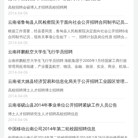
高校招聘会硕博人才招聘高校招聘网
2014-04-06
云南省鲁甸县人民检察院关于面向社会公开招聘合同制书记员的公告
根据工作需要，经县委同意，鲁甸县人民检察院决定面向社会公开招聘6名
合同制书记员，现有关事项公告如下： 一、招聘计划及岗位性质 招聘合同
制书记员6名，主要从事办理案件的辅助工作研究生人才招聘。 二、招聘条
2014-04-06
件 1、具有良好的政治思想素质，遵纪守法，品
云南祥鹏航空大学生飞行学员招聘
云南祥鹏航空大学生飞行学员招聘 海航集团于2000年1月经国家工商行政
管理局批准组建，产业覆盖航空、物流、金融、旅游、实业、商业、机场
管理和其他相关产业。 海航航空是海航集团旗下核心支柱产业集团，对旗
2014-04-06
下航空运输企业和航空相关企业实施产业管理。公司
云南省大姚县经济贸易和信息化局关于公开招聘工业园区管理委员会
高校招聘博士人才招聘博士招聘网
2014-04-06
云南省砚山县2014年事业单位公开招聘紧缺工作人员公告
博士人才招聘研究生人才招聘高校招聘信息
2014-04-06
中国移动云南公司2014年第二轮校园招聘信息
中国移动云南公司2014年第二轮校园招聘于2014年2月26日开始接受报名