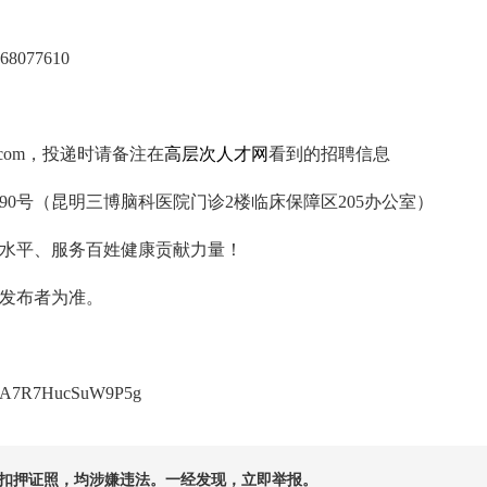
8077610
k.com，投递时请备注在
高层次人才网
看到的招聘信息
90号（昆明三博脑科医院门诊2楼临床保障区205办公室）
水平、服务百姓健康贡献力量！
发布者为准。
lQ6fA7R7HucSuW9P5g
扣押证照，均涉嫌违法。一经发现，立即举报。