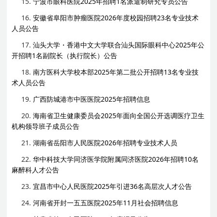
15.
宁波市眼科医院2025年招聘1名派遣制研究专员公告
16.
安徽省阜阳市肿瘤医院2026年度校园招聘23名专业技术
人员公告
17.
汕头大学・香港中文大学联合汕头国际眼科中心2025年公
开招聘1名副院长（执行院长）公告
18.
南方医科大学校本部2025年第二批公开招聘13名专业技
术人员公告
19.
广西防城港市中医医院2025年招聘信息
20.
海南省卫生健康委员会2025年面向全国公开选调医疗卫生
机构领导班子成员公告
21.
湖南省岳阳市人民医院2026年招聘专业技术人员
22.
华中科技大学同济医学院附属同济医院2026年招聘10名
麻醉科人才公告
23.
宜昌市中心人民医院2025年引进36名高层次人才公告
24.
河南省开封一五五医院2025年11月社会招聘信息