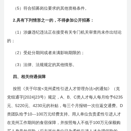
5
（
）符合招募岗位要求的其他资格条件。
2.
具有下列情形之一的，不得参加公开招募：
1
（
）涉嫌违纪违法正在接受有关专门机关审查尚未作出结论
的；
2
（
）受处分期间或者未满影响期限的；
3
（
）法律、法规规定的其他情形。
四、相关待遇保障
<
>
按照《关于印发
克州柔性引进人才管理办法
的通知》（克
[2024]23
A
B
C
6235
党组通字
号）规定，
、
、
类人才每人每月给予
5220
4230
D
元、
元、
元的补贴，每三个月报销一次往返交通费。
10
100
类团队给予
—
万元经费支持。用人单位负责柔性引进人才
100
在克州工作期间的食宿保障，并按照每人不低于
万元保额购