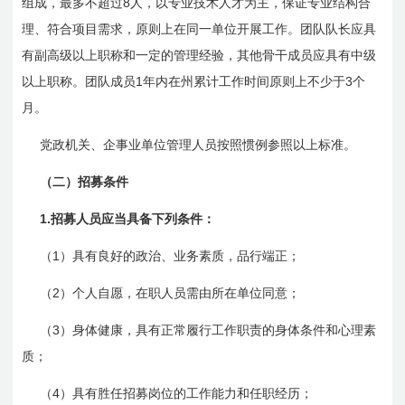
8
组成，最多不超过
人，以专业技术人才为主，保证专业结构合
理、符合项目需求，原则上在同一单位开展工作。团队队长应具
有副高级以上职称和一定的管理经验，其他骨干成员应具有中级
1
3
以上职称。团队成员
年内在州累计工作时间原则上不少于
个
月。
党政机关、企事业单位管理人员按照惯例参照以上标准。
（二）招募条件
1.
招募人员应当具备下列条件：
1
（
）具有良好的政治、业务素质，品行端正；
2
（
）个人自愿，在职人员需由所在单位同意；
3
（
）身体健康，具有正常履行工作职责的身体条件和心理素
质；
4
（
）具有胜任招募岗位的工作能力和任职经历；