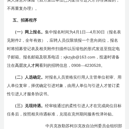
买人身意外保险（后方派出单位已为柔性引进人才办理保险的，
不再重复办理）。
五、招募程序
4
1
4
30
（一）网上报名。
集中报名时间为
月
日
―
月
日
（报名表
2
见附件
，全年有效），应聘人员仅限填报一个意向岗位，报名
时将招募登记表及相关附件扫描件以压缩包的形式发送至指定电
xjkzyjb@163.com
子邮箱。
报名邮箱及联系电话：
，投递时请备
0908
4230528
注在
高层次人才网
看到的招聘信息，
—
。
（二）人选确定。
对报名人员资格实行用人主管单位初审、用
人单位复审，择优确定引进对象，由用人单位与引进人才签订柔
性引进人才服务协议书。
（三）兑现待遇。
经审核通过的柔性引进人才在完成岗位目标
任务后，按照相关待遇标准，兑现在克州期间服务性津补贴。
中共克孜勒苏柯尔克孜自治州委员会组织部