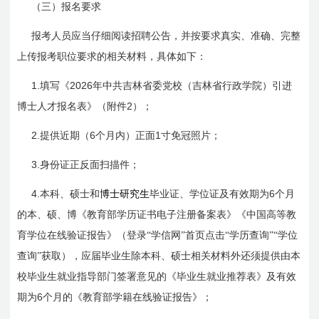
（三）报名要求
报考人员应当仔细阅读招聘公告，并按要求真实、准确、完整
上传报考职位要求的相关材料，具体如下：
1.
2026
填写《
年中共吉林省委党校（吉林省行政学院）引进
2
博士人才报名表》（附件
）；
2.
6
1
提供近期（
个月内）正面
寸免冠照片；
3.
身份证正反面扫描件；
4.
6
本科、硕士和
博士研究生
毕业证、学位证及有效期为
个月
的本、硕、博《教育部学历证书电子注册备案表》《中国高等教
育学位在线验证报告》（登录“学信网”首页点击“学历查询”“学位
查询”获取），应届毕业生除本科、硕士相关材料外还须提供由本
校毕业生就业指导部门签署意见的《毕业生就业推荐表》及有效
6
期为
个月的《教育部学籍在线验证报告》；