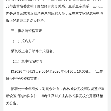
凡与吉林省委党校干部教师有夫妻关系、直系血亲关系、三代以
内旁系血亲或者近姻亲关系的应聘人员，应在主要家庭成员中填
报上述教职工姓名及职务。
三、报名与资格审查
（一）报名方式
采取线上电子邮件方式报名。
（二）集中报名时间
2026
4
13
9:00
2026
4
30
16:00
自
年
月
日
起至
年
月
日
止。（工作
日受理报名资格审查）
招聘公告全年有效，对剩余计划，吉林省委党校可以调整或重
新设置招聘岗位条件，请考生及时关注吉林省委党校公开招聘相
关公告。