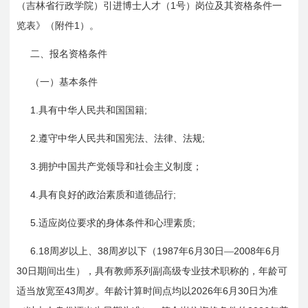
1
（吉林省行政学院）引进博士人才（
号）岗位及其资格条件一
1
览表》（附件
）。
二、报名资格条件
（一）基本条件
1.
;
具有中华人民共和国国籍
2.
;
遵守中华人民共和国宪法、法律、法规
3.
拥护中国共产党领导和社会主义制度；
4.
;
具有良好的政治素质和道德品行
5.
;
适应岗位要求的身体条件和心理素质
6.18
38
1987
6
30
2008
6
周岁以上、
周岁以下（
年
月
日
—
年
月
30
日
期间出生），具有教师系列副高级专业技术职称的，年龄可
43
2026
6
30
适当放宽至
周岁。年龄计算时间点均以
年
月
日
为准