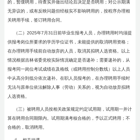
的，暂缓聘用，待查实并做出结论后决定是否聘用；对公示期满
无异议的，或有反映问题但经核实不影响聘用的，按程序办理相
关聘用手续，签订聘用合同。
2025
7
31
（二）
年
月
日前
毕业生报考人员，办理聘用时均须提
供报考岗位所要求的学历学位证书，未能提供的取消聘用资格；
在办理聘用手续前自动放弃的人员，取消其拟聘人选资格。以上
情况根据吉林省委党校实际情况确定是否递补；需要递补的，从
报考同一岗位考试成绩在及格线（或聘用控制分数线）以上人员
中从高分到低分依次递补。在职人员报考的，在办理聘用手续时
无法与原单位依法解除人事（劳动）关系的，视为自动放弃拟聘
人选资格。
（三）
被聘用人员按相关政策规定约定试用期，试用期一并计
算在聘用合同期限内。
试用期满考核合格的，予以正式聘用；不
合格的，取消聘用
。