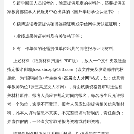
5.
留学回国人员报考的，除需提供规定的材料外，还要提供国
家教育部留学人员服务中心出具的《国外学历学位认证书》；
6.
硕博连读者需提供硕博连读证明或学信网学历认证证明；
7.
业绩成果佐证材料及有关资格证等；
8.
有工作单位的还需提供单位出具的同意报考证明材料。
PDF
上述材料（纸质材料扫描件
版），放入一个文件夹发送至
jlswdxbszp@163.com
指定报名邮箱
（该文件夹及发送邮件的标
+
题统一为“招聘岗位
考生姓名+
高层次人才网
”格式，如：优秀青
1
年教师岗位
张三高层次人才网），
待面试前资格复审时送达相
关材料原件。报考人员应在规定时间内报名，每名考生只允许报
考一个岗位，逾期不再受理。报考人员应如实提供相关信息和材
料，凡本人填写信息不真实、不完整或填写错误的，责任自负；
弄虚作假的，一经查实将取消报考资格或聘用资格。
请确保报名时所留联系电话畅通，以便通知有关事宜。