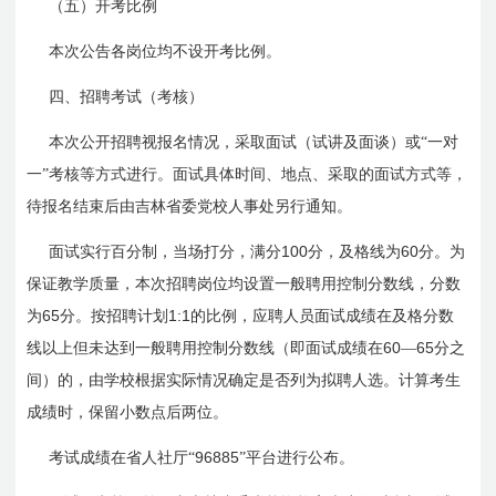
（五）开考比例
本次公告各岗位均不设开考比例。
四、招聘考试（考核）
本次公开招聘视报名情况，采取面试（试讲及面谈）或“一对
一”考核等方式进行。面试具体时间、地点、采取的面试方式等，
待报名结束后由吉林省委党校人事处另行通知。
100
60
面试实行百分制，当场打分，满分
分，及格线为
分。为
保证教学质量，本次招聘岗位均设置一般聘用控制分数线，分数
65
1:1
为
分。按招聘计划
的比例，应聘人员面试成绩在及格分数
60
65
线以上但未达到一般聘用控制分数线（即面试成绩在
—
分之
间）的，由学校根据实际情况确定是否列为拟聘人选。计算考生
成绩时，保留小数点后两位。
96885
考试成绩在省人社厅“
”平台进行公布。