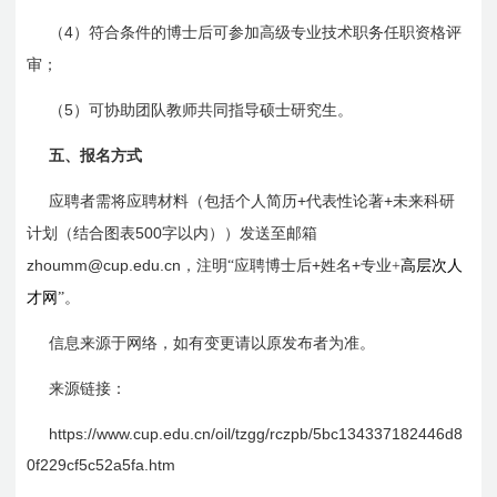
4
（
）符合条件的博士后可参加高级专业技术职务任职资格评
审；
5
（
）可协助团队教师共同指导硕士研究生。
五、报名方式
+
+
应聘者需将应聘材料（包括个人简历
代表性论著
未来科研
500
计划（结合图表
字以内））发送至邮箱
zhoumm@cup.edu.cn
+
+
，注明“
应聘
博士后
姓名
专业+
高层次人
才网
”。
信息来源于网络，如有变更请以原发布者为准。
来源链接：
https://www.cup.edu.cn/oil/tzgg/rczpb/5bc134337182446d
8
0f
229cf
5c
52a
5fa.htm