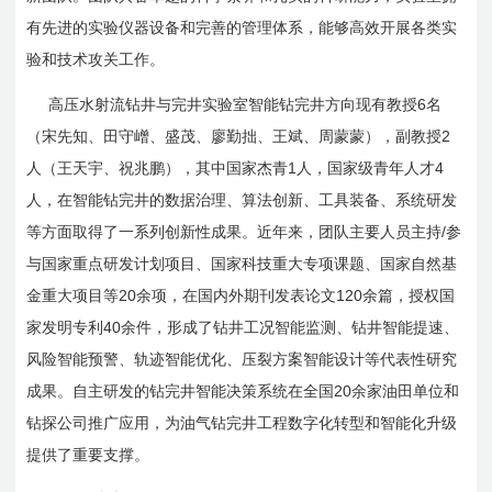
有先进的实验仪器设备和完善的管理体系，能够高效开展各类实
验和技术攻关工作。
6
高压水射流钻井与完井实验室智能钻完井方
向现有
教授
名
2
（宋先知、田守嶒、盛茂、廖勤拙、王斌、周蒙蒙），副教授
1
4
人（王天宇、祝兆鹏），其中国家杰青
人，
国家级青年人才
人，在智能钻完井的数据治理、算法创新、工具装备、系统研发
/
等方面取得了一系列创新性成果。近年来，团队主要人员主持
参
与国家重点研发计划项目、国家科技重大专项课题、国家自然基
20
120
金重大项目等
余项，在国内外期刊发表论文
余篇，授权国
40
家发明专利
余件，形成了钻井工况智能监测、钻井智能提速、
风险智能预警、轨迹智能优化、压裂方案智能设计等代表性研究
20
成果。自主研发的钻完井智能决策系统在全国
余家油田单位和
钻探公司推广应用，为油气钻完井工程数字化转型和智能化升级
提供了重要支撑。