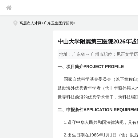
高层次人才网
>
广东卫生医疗招聘
>
中山大学附属第三医院2026年
地址：
广东省 -- 广州市
职位：
见正文
学历
一、
PROJECT PROFILE
项目简介
国家自然科学基金委员会（以下简称自
鼓励海外优秀青年学者（含非华裔外籍人
世界科技前沿的优秀学术骨干，为科技强
二、
APPLICATION REQUIREM
申报条件
1.
遵守中华人民共和国法律法规，具有
2.
1986
1
1
出生日期在
年
月
日
（含）以