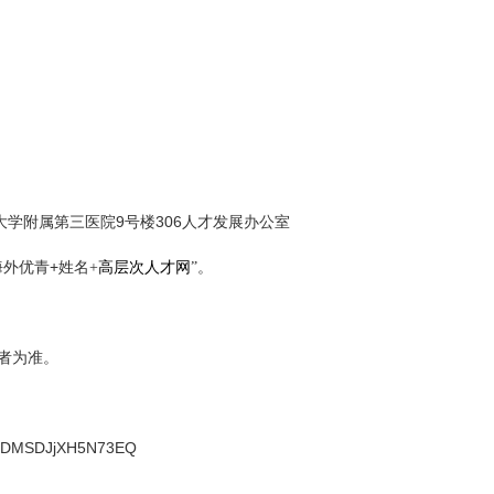
9
306
大学附属第三医院
号楼
人才发展办公室
+
海外优青
姓名+
高层次人才网
”。
者为准。
Y88DMSDJjXH5N73EQ