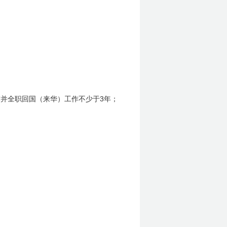
3
作并全职回国（来华）工作不少于
年；