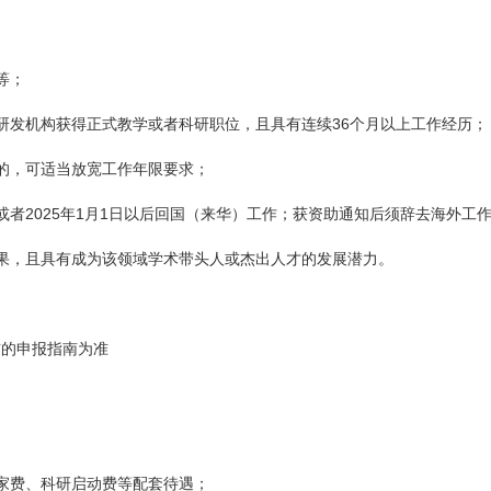
等；
36
研发机构获得正式教学或者科研职位，且具有连续
个月以上工作经历；
的，可适当放宽工作年限要求；
2025
1
1
或者
年
月
日
以后回国（来华）工作；获资助通知后须辞去海外工
果，且具有成为该领域学术带头人或杰出人才的发展潜力。
布的申报指南为准
家费、科研启动费等配套待遇；