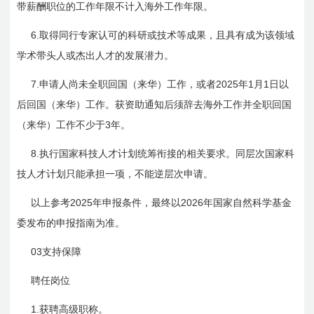
带薪酬职位的工作年限不计入海外工作年限。
6.
取得同行专家认可的科研或技术等成果，且具有成为该领域
学术带头人或杰出人才的发展潜力。
7.
2025
1
1
申请人尚未全职回国（来华）工作，或者
年
月
日
以
后回国（来华）工作。获资助通知后须辞去海外工作并全职回国
3
（来华）工作不少于
年。
8.
执行国家科技人才计划统筹衔接的相关要求。同层次国家科
技人才计划只能承担一项，不能逆层次申请。
2025
2026
以上参考
年申报条件，最终以
年国家自然科学基金
委发布的申报指南为准。
03
支持保障
聘任岗位
1.
获聘高级职称。