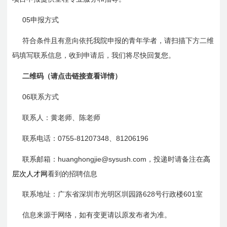
05
申报方式
符合条件且有意向依托我院申报的青年学者，请扫描下方二维
码填写联系信息，收到申请后，我们将尽快回复您。
二维码（
请点击链接查看详情
）
06
联系方式
联系人：
黄
老师、
陈
老师
0755-81207348
81206196
联系电话：
、
huanghongjie@sysush.com，投递时请备注在
高
联系邮箱：
层次人才网
看到的招聘信息
628
601
联系地址：广东省深圳市光明区圳园路
号行政楼
室
信息来源于网络，如有变更请以原发布者为准。