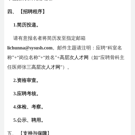
四、
【
招聘程序
】
1.简历投递。
请有意报名者将简历发至指定邮箱
lichunna@sysush.com
。邮件主题请注明：应聘“科室名
称”+“岗位名称”+“姓名”+
高层次人才网
（如“应聘骨科主
任医师张三
高层次人才网
”）。
2.资格审查。
3.应聘考核。
4.体检、考察。
5.公示、聘用。
五、
【
支持与保障
】