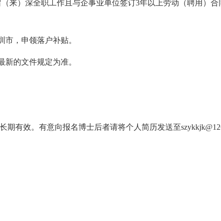
内留（来）深全职工作且与企事业单位签订3年以上劳动（聘用）合
深圳市，申领落户补贴。
以最新的文件规定为准。
有效。有意向报名博士后者请将个人简历发送至szykkjk@126