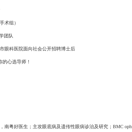
绩
科手术组）
医学团队
市眼科医院面向社会公开招聘博士后
k你的心选导师！
粤好医生；主攻眼底病及遗传性眼病诊治及研究；BMC ophtha