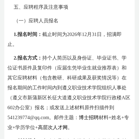
五、应聘程序及注意事项
（一）应聘人员报名
1.报名时间：
截止时间为
2026
年
12
月
31
日，招满即
止。
2.
报名方式：
持个人简历以及身份证、毕业证书、学
位证书原件及复印件（应届生凭毕业生就业推荐表）和
其它应聘材料（包含教研、科研成果及获奖情况等）在
报名期间的工作时间内到遵义职业技术学院组织人事处
（遵义市新蒲新区长征大道遵义职业技术学院行政楼
A
区
602
办公室）报名；或发送上述材料原件扫描件到
541239774@qq.com
。邮件主题：
博士招聘
材料
+
姓名
+
专
业
+
学历学位+
高层次人才网
。