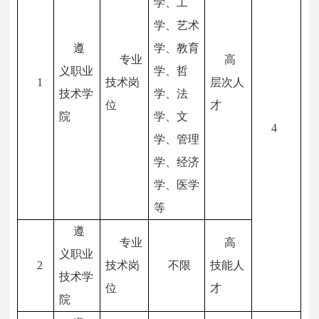
学、工
学、艺术
遵
学、教育
专业
高
义职业
学、哲
1
技术岗
层次人
技术学
学、法
位
才
院
学、文
4
学、管理
学、经济
学、医学
等
遵
专业
高
义职业
2
技术岗
不限
技能人
技术学
位
才
院