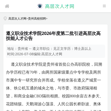
高层次人才网
>
贵州高校招聘
>
遵义职业技术学院2026年度第二批引进高层次高
技能人才公告
地址：
贵州省 -- 遵义市
职位：
见正文
学历：
博士及以上
时间:
2026-07-08
编辑:
高层次人才网
遵义职业技术学院是贵州省首批公办高职院校，回溯
办学历程已有70年，由两所国家级重点中专学校及两所
市属中专一研究所合并而成。学校坐落在遵义产城景一
体、铁公机互通的城央之地，与市委、市政府隔湖相
望，和商业金融CBD隔街相拥。校园800余亩古木参天、
花团锦簇。天鹅湖波心荡漾、人民公园长桥卧波、奥体