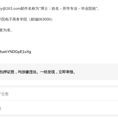
sxy@163.com
邮件名称为“博士：姓名－所学专业－毕业院校”。
063000
学院电子商务学院（邮编
）
者为准。
ZudfuehYNDGpE1oXg
扣押证照，均涉嫌违法。一经发现，立即举报。
才公告
告