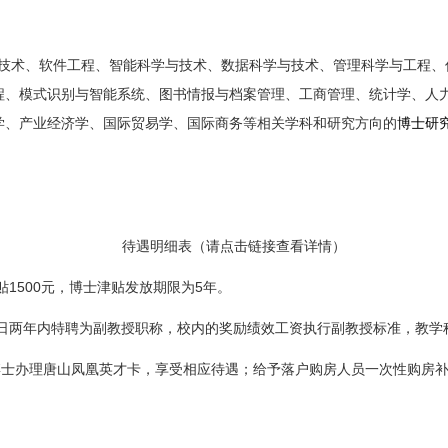
技术、软件工程、智能科学与技术、数据科学与技术、管理科学与工程、
程、模式识别与智能系统、图书情报与档案管理、工商管理、统计学、人
学、产业经济学、国际贸易学、国际商务等相关学科和研究
方向的
博士研
待遇明细表
（请点击链接查看详情）
1500
5
贴
元，博士津贴发放期限为
年。
日两年内特聘为副教授职称，校内的奖励绩效工资执行副教授标准，教学
博士办理唐山凤凰英才卡，享受相应待遇；给予落户购房人员一次性购房