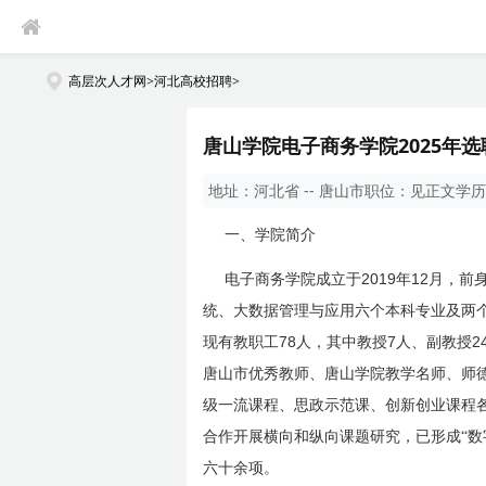
高层次人才网
>
河北高校招聘
>
唐山学院电子商务学院2025年
地址：
河北省 -- 唐山市
职位：
见正文
学历
一、学院简介
2019
12
电子商务学院成立于
年
月，前
统、大数据管理与应用六个本科专业及两
78
7
2
现有教职工
人，其中教授
人、副教授
唐山市优秀教师、唐山学院教学名师、师
级一流课程、思政示范课、创新创业课程
合作开展横向和纵向课题研究，已形成“数
六十余项。