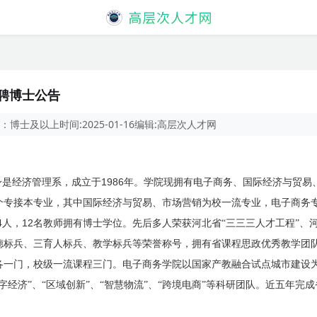
选聘博士公告
：
博士及以上
时间:
2025-01-16
编辑:
高层次人才网
1986
身是经济管理系，成立于
年。学院现拥有电子商务、国际经济与贸易
个专接本专业，其中国际经济与贸易、市场营销为校一流专业，电子商务
4
12
人，
名教
师拥有
博士学位。先后多人荣获河北省“三三三人才工程”、河
德标兵、三育人标兵、教学标兵等荣誉称号，拥有省课程思政优秀教学团
各一门，校级一流课程三门。电子商务学院以国家产教融合试点城市建设
字经济”、“区域创新”、“智慧物流”、“跨境电商”等科研团队。近五年完