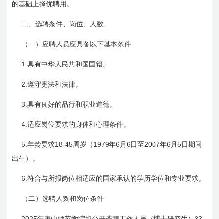
的基础上择优聘用。
二、选聘条件、岗位、人数
（一）
应聘人员应具备以下基本条件
1.
具有中华人民共和国国籍。
2.
遵守宪法和法律。
3.
具有良好的品行和职业道德。
4.
适应岗位要求的身体和心理条件。
5.
18-45
1979
6
6
2007
6
5
年龄要求
周岁（
年
月
日
至
年
月
日
期间
出生）。
6.
符合与所报岗位相适应的国家承认的学历学位和专业要求。
（二）选聘人数和岗位条件
2025
33
年唐山师范学院拟公开选聘工作人员（博士研究生）