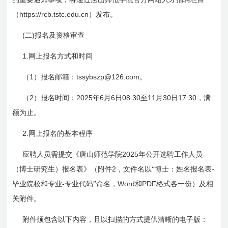
https://rcb.tstc.edu.cn
（
）发布。
(
)
二
报名及资格审查
1.
网上报名方式和时间
1
tssybszp@126.com
（
）报名邮箱：
。
2
2025
6
6
08:30
11
30
17:30
（
）报名时间：
年
月
日
至
月
日
，满
额为止。
2.
网上报名的基本程序
2025
应聘人员需提交《唐山师范学院
年公开选聘工作人员
2
-
（博士研究生）报名表》（附件
，文件名以“博士：姓名报名表
-
Word
PDF
毕业院校和专业
专业代码”命名，
和
格式各一份）及相
关附件。
附件须包含以下内容，且以扫描的方式提供清晰的电子版：