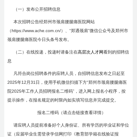
（一）发布公开招聘信息
本次招聘公告经郑州市颈肩腰腿痛医院网站
https://www.ache.com.cn/
“
”
（
）、
郑遇颈肩
微信公众号及郑州市
颈肩腰腿痛医院今日头条号发布。
（二）在线投递，投递时请备注在
高层次人才网
看到的招聘信
息
凡符合岗位招聘条件的应聘人员，自招聘信息发布之日起至
2025
12
31
“
年
月
日
，使用手机微信扫描下方
郑州市颈肩腰腿痛医
2025
”
院
年工作人员招聘报名二维码
，进入网上报名小程序，按
提示操作，在报名规定的时限内如实填写信息并完成提交。
报名二维码
（请点击链接查看详情）
请应聘人员提前准备好个人身份证、所有学历的毕业证和学位
证（应届毕业生需登录学信网打印《教育部学籍在线验证报