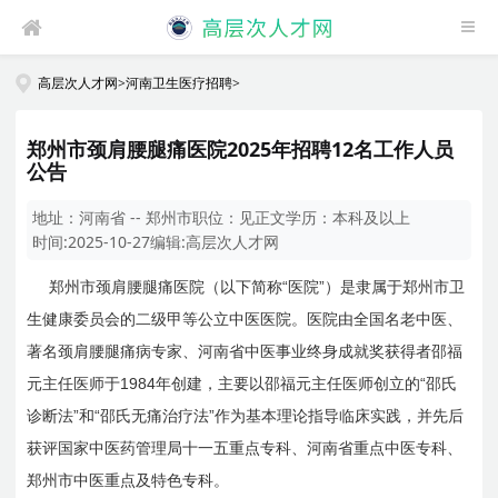
高层次人才网
>
河南卫生医疗招聘
>
郑州市颈肩腰腿痛医院2025年招聘12名工作人员
公告
地址：
河南省 -- 郑州市
职位：
见正文
学历：
本科及以上
时间:
2025-10-27
编辑:
高层次人才网
“
”
郑州市颈肩腰腿痛医院（以下简称
医院
）是隶属于郑州市卫
生健康委员会的二级甲等公立中医医院。医院由全国名老中医、
著名颈肩腰腿痛病专家、河南省中医事业终身成就奖获得者邵福
1984
“
元主任医师于
年创建，主要以邵福元主任医师创立的
邵氏
”
“
”
诊断法
和
邵氏无痛治疗法
作为基本理论指导临床实践，并先后
获评国家中医药管理局十一五重点专科、河南省重点中医专科、
郑州市中医重点及特色专科。