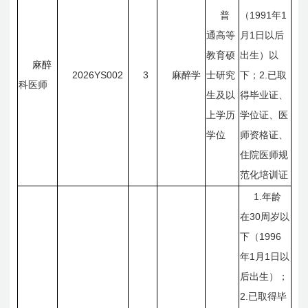
1991
1
普
（
年
1
通高等
月
日
以后
教育硕
出生）以
麻醉
2026YS002
3
2.
麻醉学
士研究
下；
已取
科医师
生及以
得毕业证、
上学历
学位证、医
学位
师资格证、
住院医师规
范化培训证
1.
年龄
30
在
周岁以
1996
下（
1
1
年
月
日
以
后出生）；
2.
已取得毕