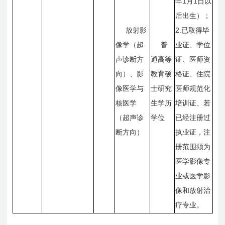
1
1
年
月
日
以
后出生）；
2.
放射影
已取得毕
像学（超
普
业证、学位
声诊断方
通高等
证、医师资
向）、影
教育硕
格证、住院
像医学与
士研究
医师规范化
核医学
生学历
培训证、若
（超声诊
学位
已经注册过
断方向）
执业证，注
册范围须为
医学影像专
业或医学影
像和放射治
疗专业。