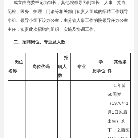
成立由党委书记为组长，其他院领导为副组长，人事、党办、
纪检、医务、护理、门诊等相关部门负责人组成的招聘工作领导
小组。领导小组下设办公室，由分管人事工作的院领导任办公室
主任，负责此次招聘的组织、实施及协调工作。
二、招聘岗位、专业及人数
招
岗位
学
其他条
岗位代码
聘人
专业
名称
历学位
件
数
1.
年龄
50
周岁
1976
1
（
年
1
月
日
以后
出生）以
2.
下；
西医