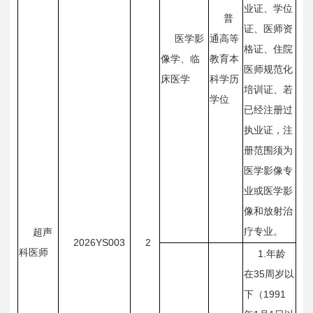
业证、学位
普
证、医师资
医学影
通高等
格证、住院
像学、临
教育本
医师规范化
床医学
科学历
培训证、若
学位
已经注册过
执业证，注
册范围须为
医学影像专
业或医学影
像和放射治
疗专业。
超声
2026YS003
2
科医师
1.
年龄
35
在
周岁以
1991
下（