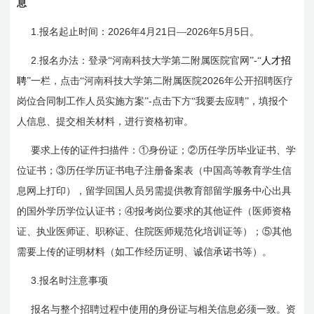
息
1.
2026
4
21
2026
5
5
报名起止时间：
年
月
日
—
年
月
日
。
2.
-
报名办法：登录“河南科技大学第二附属医院官网”
“
人才招
2026
聘
”一栏，点击“河南科技大学第二附属医院
年公开招聘医疗
-
岗位合同制工作人员实施方案”
点击下方“我要去应聘”，填报个
人信息、提交相关材料，进行资格初审。
要求上传的证件扫描件：①身份证；②历任学历毕业证书、学
位证书；③历任学历证书电子注册备案表（中国高等教育学生信
息网上打印），留学回国人员另需提供教育部留学服务中心出具
的国外学历学位认证书；④报考岗位要求的其他证件（医师资格
证、执业医师证、职称证、住院医师规范化培训证等）；⑤其他
需要上传的证明材料（如工作经历证明、诚信承诺书等）。
3.
报名时注意事项
报名与整个招聘过程中使用的身份证与相关信息必须一致。资