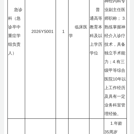
神经内科专
急诊
普
业副主任医
3.
科（急
通高等
师职称；
诊卒中
临床医
教育本
熟练掌握神
2026YS001
1
重症学
学
科及以
经介入诊疗
组负责
上学历
技术，具备
人）
学位
独立手术能
4.
力；
有三
级甲等综合
10
医院
年以
上工作经历
及具有一定
业务科室管
理经验。
1.
年龄
35
周岁