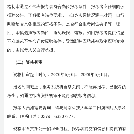
格初审通过不代表报考者符合岗位报考条件，报考者应仔细阅读
招聘公告、了解报考岗位要求，与自身实际情况逐一对照，自行
判断是否具备相应的资格条件、是否符合报考岗位要求等，理
性、审慎选择报考岗位，避免误报、错报。如因报考者提供信息
不准确或不符合岗位应聘条件，导致影响应聘或被取消应聘资格
的，由报考人员自行承担。
（二）资格初审
2026
5
6
--
2026
5
8
资格初审起止时间：
年
月
日
年
月
日
。
报名时间截止，报考系统将自动关闭，不能再报考。已报考的
考生，如通过报考资格初审不能再修改报考信息。
报考人员如需要咨询，请与河南科技大学第二附属医院人事科
0379
63307277
联系。联系电话：
—
。
资格审查贯穿公开招聘全过程。报考者提交的信息和提供的有