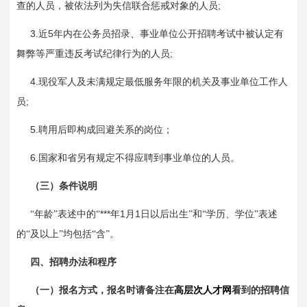
;
查的人员，被依法列为失信联合惩戒对象的人员
3.
5
近
年内在公务员招录、事业单位公开招聘考试中被认定有
;
舞弊等严重违反考试纪律行为的人员
4.
现役军人及未满规定最低服务年限的机关及事业单位工作人
;
员
5.
聘用后即构成回避关系的岗位；
6.
国家和省另有规定不得应聘到事业单位的人员。
（三）条件说明
***
1
1
“年龄”表述中的“
年
月
日
以后出生”和“学历、学位”表述
的“及以上”均包括“含”。
四、招聘办法和程序
（一）报名方式，报名时请备注在
高层次人才网
看到的招聘信