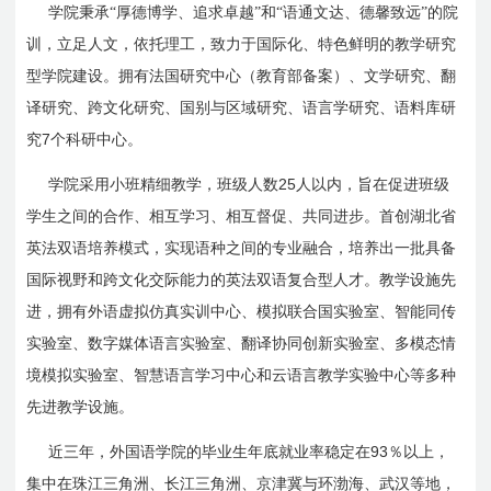
学院秉承“厚德博学、追求卓越”和“语通文达、德馨致远”的院
训，立足人文，依托理工，致力于国际化、特色鲜明的教学研究
型学院建设。拥有法国研究中心（教育部备案）、文学研究、翻
译研究、跨文化研究、国别与区域研究、语言学研究、语料库研
7
究
个科研中心。
25
学院采用小班精细教学，班级人数
人以内，旨在促进班级
学生之间的合作、相互学习、相互督促、共同进步。首创湖北省
英法双语培养模式，实现语种之间的专业融合，培养出一批具备
国际视野和跨文化交际能力的英法双语复合型人才。教学设施先
进，拥有外语虚拟仿真实训中心、模拟联合国实验室、智能同传
实验室、数字媒体语言实验室、翻译协同创新实验室、多模态情
境模拟实验室、智慧语言学习中心和云语言教学实验中心等多种
先进教学设施。
93
近三年，外国语学院的毕业生年底就业率稳定在
％以上，
集中在珠江三角洲、长江三角洲、京津冀与环渤海、武汉等地，