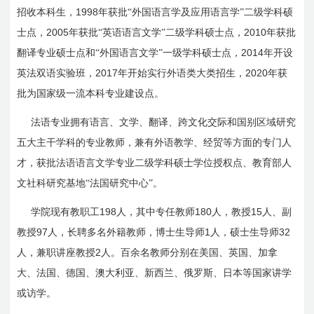
1998
招收本科生，
年获批“外国语言学及应用语言学”二级学科硕
2005
2010
士点，
年获批“英语语言文学”二级学科硕士点，
年获批
2014
翻译专业硕士点和“外国语言文学”一级学科硕士点，
年开设
2017
2020
英法双语实验班，
年开始实行外语类大类招生，
年获
批为国家级一流本科专业建设点。
法语专业拥有语言、文学、翻译、跨文化交际和国别区域研究
五大主干学科的专业教师，兼有外语教学、经贸等方面的专门人
才，获批法语语言文学专业二级学科硕士学位授权点、教育部人
文社科研究基地“法国研究中心”。
198
180
15
学院现有教职工
人，其中专任教师
人，教授
人、副
97
1
32
教授
人，长聘多名外籍教师，博士生导师
人，硕士生导师
2
人，兼职讲座教授
人。百余名教师分别在美国、英国、加拿
大、法国、德国、澳大利亚、新西兰、俄罗斯、日本等国家讲学
或访学。