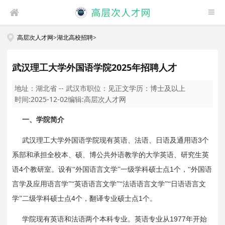
高层次人才网
>
湖北高校招聘
>
武汉理工大学外国语学院2025年招聘人才
地址：
湖北省 -- 武汉市
职位：
见正文
学历：
博士及以上
时间:
2025-12-02
编辑:
高层次人才网
一、学院简介
3
武汉理工大学外国语学院现有英语、法语、日语及通用语
个
系部和承担全校本、硕、博公共外语教学的大学英语、研究生英
4
1
语
个教研室。设有“外国语言文学”一级学科硕士点
个，“外国语
言学及应用语言学”“英语语言文学”“法语语言文学”“日语语言文
4
1
学”二级学科硕士点
个，翻译专业硕士点
个。
1977
学院现有英语和法语两个本科专业。英语专业从
年开始