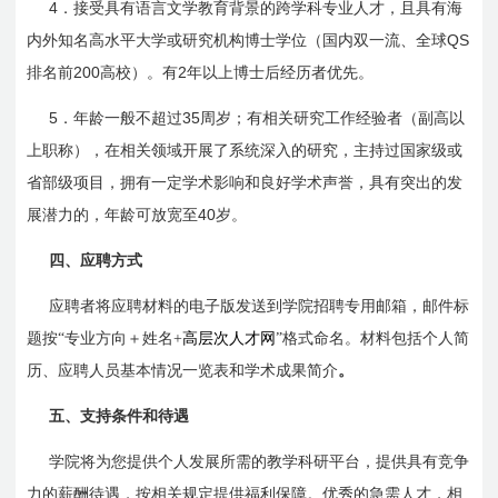
4
．接受具有语言文学教育背景的跨学科专业人才，且具有海
QS
内外知名高水平大学或研究机构博士学位（国内双一流、全球
200
2
排名前
高校）。有
年以上博士后经历者优先。
5
35
．年龄一般不超过
周岁；有相关研究工作经验者（副高以
上职称），在相关领域开展了系统深入的研究，主持过国家级或
省部级项目，拥有一定学术影响和良好学术声誉，具有突出的发
40
展潜力的，年龄可放宽至
岁。
四、应聘方式
应聘者将应聘材料的电子版发送到学院招聘专用邮箱，邮件标
题按“专业方向＋姓名+
高层次人才网
”格式命名。材料包括个人简
历、应聘人员基本情况一览表和学术成果简介
。
五、支持条件和待遇
学院将为您提供个人发展所需的教学科研平台，提供具有竞争
力的薪酬待遇，按相关规定提供福利保障。优秀的急需人才，相